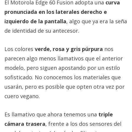
El Grupo
El Motorola Edge 60 Fusion adopta una
curva
Informático
pronunciada en los laterales derecho e
(CC) 2006-
2026.
Algunos
izquierdo de la pantalla
, algo que ya era la seña
derechos
reservados
.
de identidad de su antecesor.
Los colores
verde, rosa y gris púrpura
nos
parecen algo menos llamativos que el anterior
modelo, pero siguen apostando por un estilo
sofisticado. No conocemos los materiales que
usarán, pero es posible que opten otra vez por
cuero vegano.
Es llamativo que ahora tenemos una
triple
cámara trasera
, frente a los dos sensores del