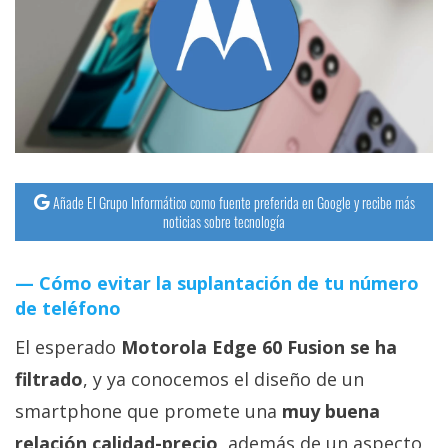
streaming
Operadores
Trucos
y
Tutoriales
Añade El Grupo Informático como fuente preferida en Google y recibe más
noticias sobre tecnología
Ciberseguridad
Cómo evitar la suplantación de tu número
Sistemas
de teléfono
operativos
El esperado
Motorola Edge 60 Fusion se ha
Profesional
filtrado
, y ya conocemos el diseño de un
smartphone que promete una
muy buena
+
relación calidad-precio
, además de un aspecto