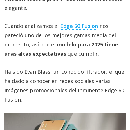
Más
elegante.
temas
Cuando analizamos el
Edge 50 Fusion
nos
Sorteos
pareció uno de los mejores gamas media del
momento, así que el
modelo para 2025 tiene
Foros
unas altas expectativas
que cumplir.
Contacto
/
Ha sido Evan Blass, un conocido filtrador, el que
Sobre
ha dado a conocer en redes sociales varias
nosotros
imágenes promocionales del inminente Edge 60
/
Publicidad
Fusion:
/
Cambiar
opciones
de