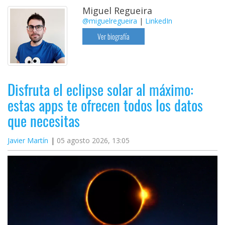
Miguel Regueira
@miguelregueira
|
LinkedIn
Ver biografía
Disfruta el eclipse solar al máximo:
estas apps te ofrecen todos los datos
que necesitas
Javier Martín
05 agosto 2026, 13:05