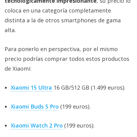
tecnológicamente impresionante
, su precio lo
El Grupo
Informático
coloca en una categoría completamente
(CC) 2006-
2026.
Algunos
distinta a la de otros smartphones de gama
derechos
alta.
reservados
.
Para ponerlo en perspectiva, por el mismo
precio podrías comprar todos estos productos
de Xiaomi:
Xiaomi 15 Ultra
16 GB/512 GB (1.499 euros).
Xiaomi Buds 5 Pro
(199 euros).
Xiaomi Watch 2 Pro
(199 euros).