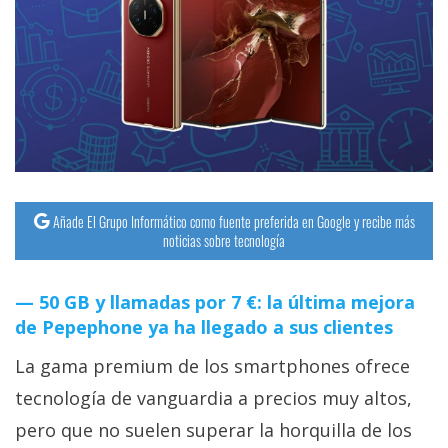
streaming
Operadores
Trucos
y
Tutoriales
Añade El Grupo Informático como fuente preferida en Google y recibe más
Ciberseguridad
noticias sobre tecnología
Sistemas
50 GB y llamadas por 7 €: la última mejora
operativos
de Pepephone ya ha llegado a sus clientes
La gama premium de los smartphones ofrece
Profesional
tecnología de vanguardia a precios muy altos,
pero que no suelen superar la horquilla de los
+