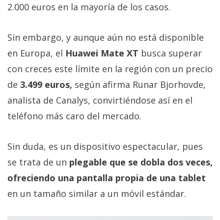
Más
2.000 euros en la mayoría de los casos.
temas
Sin embargo, y aunque aún no está disponible
Sorteos
en Europa, el
Huawei Mate XT
busca superar
con creces este límite en la región con un precio
Foros
de
3.499 euros,
según afirma Runar Bjorhovde,
analista de Canalys, convirtiéndose así en el
Contacto
teléfono más caro del mercado.
/
Sobre
nosotros
Sin duda, es un dispositivo espectacular, pues
/
se trata de un
plegable que se dobla dos veces,
Publicidad
ofreciendo una pantalla propia de una tablet
/
Cambiar
en un tamaño similar a un móvil estándar.
opciones
de