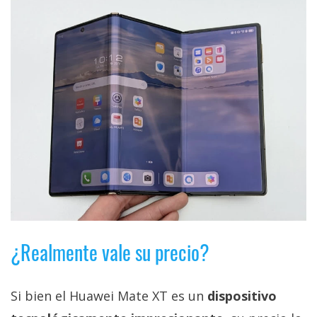
privacidad
/
Aviso
Legal
El medio de
comunicación
digital donde
encontrarás
todas las
noticias sobre
tecnología,
móviles,
ordenadores,
apps,
informática,
¿Realmente vale su precio?
videojuegos,
comparativas,
trucos y
tutoriales.
Si bien el Huawei Mate XT es un
dispositivo