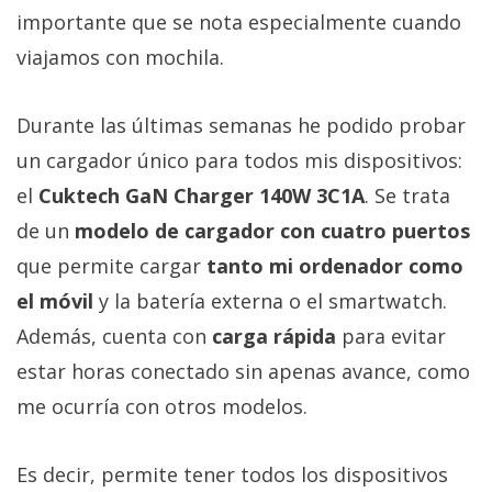
Más
importante que se nota especialmente cuando
temas
viajamos con mochila.
Sorteos
Durante las últimas semanas he podido probar
un cargador único para todos mis dispositivos:
Foros
el
Cuktech GaN Charger 140W 3C1A
. Se trata
de un
modelo de cargador con cuatro puertos
Contacto
/
que permite cargar
tanto mi ordenador como
Sobre
el móvil
y la batería externa o el smartwatch.
nosotros
Además, cuenta con
carga rápida
para evitar
/
Publicidad
estar horas conectado sin apenas avance, como
/
me ocurría con otros modelos.
Cambiar
opciones
Es decir, permite tener todos los dispositivos
de