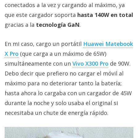
privacidad
conectados a la vez y cargando al máximo, ya
/
que este cargador soporta
hasta 140W en total
Aviso
gracias a la
tecnología GaN
.
Legal
En mi caso, cargo un portátil
Huawei Matebook
El medio de
comunicación
X Pro
(que carga a un máximo de 65W)
digital donde
simultáneamente con un
Vivo X300 Pro‎
de 90W.
encontrarás
todas las
Debo decir que prefiero no cargar el móvil al
noticias sobre
tecnología,
máximo para no deteriorar tanto la batería;
móviles,
ordenadores,
hasta ahora lo cargaba con un cargador de 45W
apps,
durante la noche y solo usaba el original si
informática,
videojuegos,
necesitaba un chute de energía rápido.
comparativas,
trucos y
tutoriales.