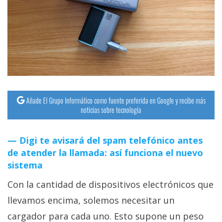
streaming
Operadores
Trucos
y
Tutoriales
Añade El Grupo Informático como fuente preferida en Google y recibe más
noticias sobre tecnología
Ciberseguridad
Digi te avisará del spam telefónico antes
Sistemas
de atender la llamada: así funciona el nuevo
operativos
sistema
Con la cantidad de dispositivos electrónicos que
Profesional
llevamos encima, solemos necesitar un
+
cargador para cada uno. Esto supone un peso