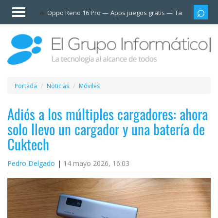
Invitado
Oppo Reno 16 Pro
Apps juegos gratis
Tarjetas prep
Iniciar
sesión /
Registrarse
Esenciales
Móviles
Portada
Noticias
Móviles
Ofertas
Adiós a los múltiples cargadores: ahora
solo llevo un cargador y una batería de
Apps
Cuktech
Redes
Pedro Delgado
14 mayo 2026, 16:03
sociales
Plataformas