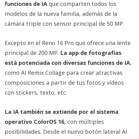
El Grupo
funciones de IA
que comparten todos los
Informático
(CC) 2006-
modelos de la nueva familia, además de la
2026.
Algunos
cámara triple con sensor principal de 50 MP.
derechos
reservados
.
Excepto en el Reno 16 Pro que ofrece una lente
principal de 200 MP.
La app de fotografías
está potenciada con diversas funciones de IA
,
como AI Remix Collage para crear atractivas
composiciones a partir de tus fotos y vídeos
con stickers, texto, etc.
La IA también se extiende por el sistema
operativo ColorOS 16
, con múltiples
posibilidades. Desde el nuevo botón lateral AI