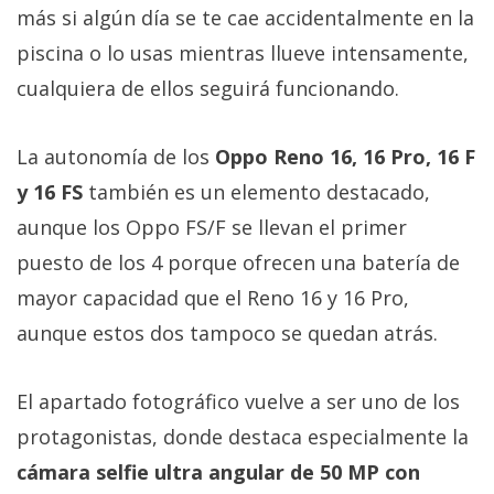
privacidad
más si algún día se te cae accidentalmente en la
/
piscina o lo usas mientras llueve intensamente,
Aviso
cualquiera de ellos seguirá funcionando.
Legal
La autonomía de los
Oppo Reno 16, 16 Pro, 16 F
El medio de
comunicación
y 16 FS
también es un elemento destacado,
digital donde
aunque los Oppo FS/F se llevan el primer
encontrarás
todas las
puesto de los 4 porque ofrecen una batería de
noticias sobre
tecnología,
mayor capacidad que el Reno 16 y 16 Pro,
móviles,
ordenadores,
aunque estos dos tampoco se quedan atrás.
apps,
informática,
videojuegos,
El apartado fotográfico vuelve a ser uno de los
comparativas,
protagonistas, donde destaca especialmente la
trucos y
tutoriales.
cámara selfie ultra angular de 50 MP con