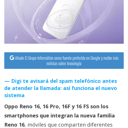
streaming
Operadores
Trucos
y
Tutoriales
Añade El Grupo Informático como fuente preferida en Google y recibe más
noticias sobre tecnología
Ciberseguridad
Digi te avisará del spam telefónico antes
Sistemas
de atender la llamada: así funciona el nuevo
operativos
sistema
Oppo Reno 16, 16 Pro, 16F y 16 FS son los
Profesional
smartphones que integran la nueva familia
+
Reno 16
, móviles que comparten diferentes