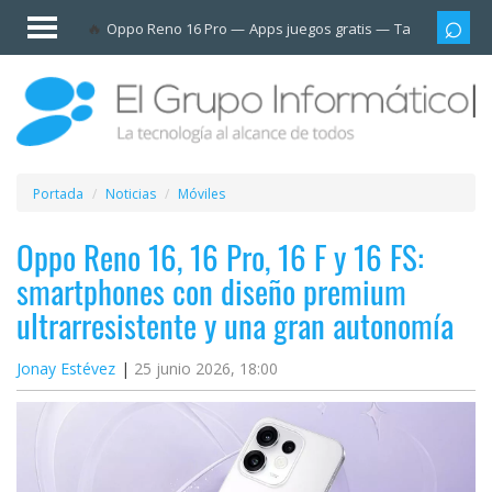
Invitado
Oppo Reno 16 Pro
Apps juegos gratis
Tarjetas prep
Iniciar
sesión /
Registrarse
Esenciales
Móviles
Portada
Noticias
Móviles
Ofertas
Oppo Reno 16, 16 Pro, 16 F y 16 FS:
smartphones con diseño premium
Apps
ultrarresistente y una gran autonomía
Redes
Jonay Estévez
25 junio 2026, 18:00
sociales
Plataformas