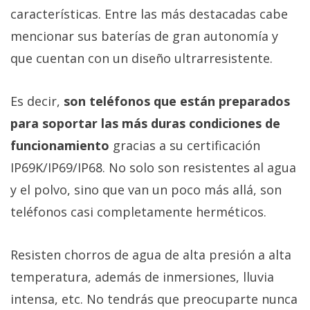
Más
características. Entre las más destacadas cabe
temas
mencionar sus baterías de gran autonomía y
que cuentan con un diseño ultrarresistente.
Sorteos
Es decir,
son teléfonos que están preparados
Foros
para soportar las más duras condiciones de
funcionamiento
gracias a su certificación
Contacto
/
IP69K/IP69/IP68. No solo son resistentes al agua
Sobre
y el polvo, sino que van un poco más allá, son
nosotros
teléfonos casi completamente herméticos.
/
Publicidad
/
Resisten chorros de agua de alta presión a alta
Cambiar
temperatura, además de inmersiones, lluvia
opciones
intensa, etc. No tendrás que preocuparte nunca
de