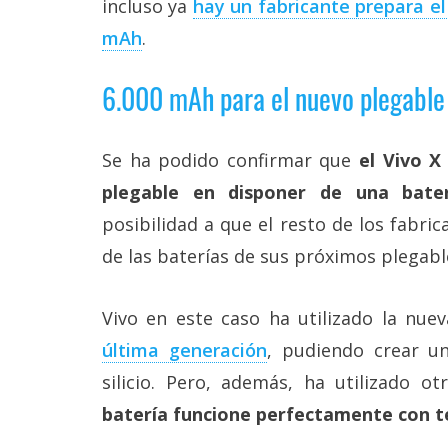
incluso ya
hay un fabricante prepara el
Legal
mAh
.
El medio de
comunicación
6.000 mAh para el nuevo plegable
digital donde
encontrarás
todas las
Se ha podido confirmar que
el Vivo X
noticias sobre
tecnología,
plegable en disponer de una bate
móviles,
ordenadores,
posibilidad a que el resto de los fabr
apps,
de las baterías de sus próximos plegabl
informática,
videojuegos,
comparativas,
trucos y
Vivo en este caso ha utilizado la nue
tutoriales.
última generación
, pudiendo crear u
El Grupo
silicio. Pero, además, ha utilizado o
Informático
(CC) 2006-
batería funcione perfectamente con 
2026.
Algunos
derechos