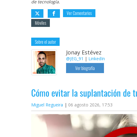
de tecnología.
Ver Comentarios
Móviles
Sobre el autor
Jonay Estévez
@JEG_91
|
LinkedIn
Ver biografía
Cómo evitar la suplantación de 
Miguel Regueira
06 agosto 2026, 17:53