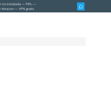
n no instalada
PIPL
te Amazon
VPN gratis