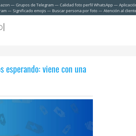
mazon
Grupos de Telegram
Calidad foto perfil WhatsApp
Aplicació
gram
Significado emojis
Buscar persona por foto
Atención al clien
os esperando: viene con una