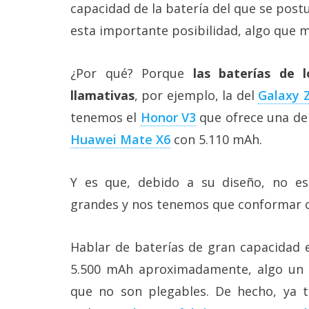
Más
capacidad de la batería del que se post
temas
esta importante posibilidad, algo que 
Sorteos
¿Por qué? Porque
las baterías de 
llamativas
, por ejemplo, la del
Galaxy Z
Foros
tenemos el
Honor V3
que ofrece una de 
Huawei Mate X6
con 5.110 mAh.
Contacto
/
Sobre
Y es que, debido a su diseño, no es
nosotros
/
grandes y nos tenemos que conformar 
Publicidad
/
Cambiar
Hablar de baterías de gran capacidad e
opciones
de
5.500 mAh aproximadamente, algo u
privacidad
que no son plegables. De hecho, ya
/
Aviso