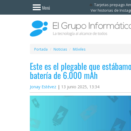
Invitado
Tarjetas prepago A
Menú
Ver historias de Insta
Iniciar
sesión /
Registrarse
Esenciales
Móviles
Portada
Noticias
Móviles
Este es el plegable que estábam
Ofertas
batería de 6.000 mAh
Apps
Jonay Estévez
13 junio 2025, 13:34
Redes
sociales
Plataformas