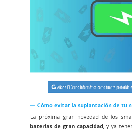
streaming
Operadores
Trucos
y
Tutoriales
Ciberseguridad
Sistemas
Añade El Grupo Informático como fuente preferida e
operativos
Cómo evitar la suplantación de tu 
Profesional
La próxima gran novedad de los sma
baterías de gran capacidad
, y ya tene
+