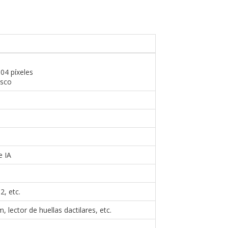
04 píxeles
esco
e IA
2, etc.
 lector de huellas dactilares, etc.