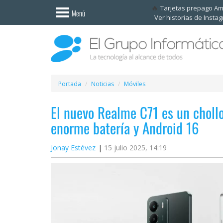
Invitado
Tarjetas prepago A
Menú
Ver historias de Insta
Iniciar
sesión /
Registrarse
Esenciales
Móviles
Portada
Noticias
Móviles
El nuevo Realme C71 es un choll
Ofertas
enorme batería y Android 16
Apps
Jonay Estévez
15 julio 2025, 14:19
Redes
sociales
Plataformas