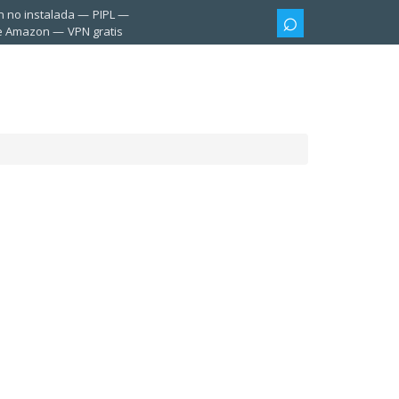
n no instalada
PIPL
te Amazon
VPN gratis