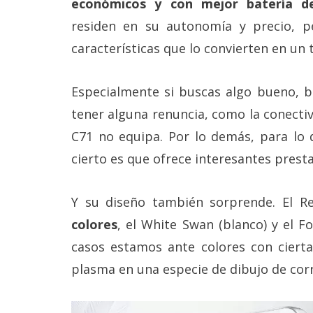
económicos y con mejor batería 
Más
residen en su autonomía y precio, p
temas
características que lo convierten en un
Sorteos
Especialmente si buscas algo bueno, b
Foros
tener alguna renuncia, como la conecti
C71 no equipa. Por lo demás, para lo 
Contacto
cierto es que ofrece interesantes prest
/
Sobre
nosotros
Y su diseño también sorprende. El R
/
Publicidad
colores
, el White Swan (blanco) y el F
/
Cambiar
casos estamos ante colores con cierta
opciones
de
plasma en una especie de dibujo de corr
privacidad
/
Aviso