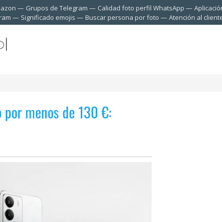
mazon
Grupos de Telegram
Calidad foto perfil WhatsApp
Aplicació
gram
Significado emojis
Buscar persona por foto
Atención al clien
o por menos de 130 €: