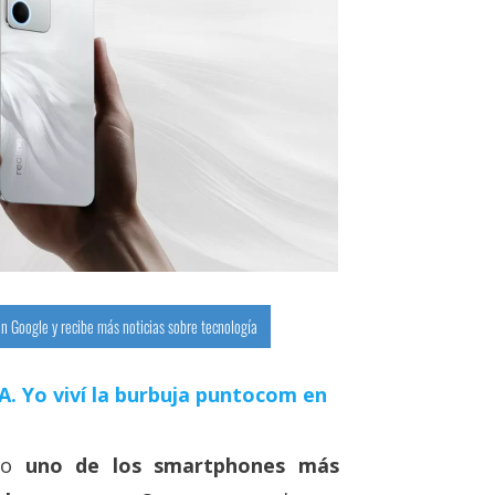
n Google y recibe más noticias sobre tecnología
 IA. Yo viví la burbuja puntocom en
omo
uno de los smartphones más