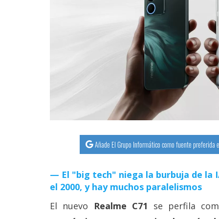
streaming
Operadores
Trucos
y
Tutoriales
Ciberseguridad
Sistemas
Añade El Grupo Informático como fuente preferida e
operativos
El "big tech" niega la burbuja de la
Profesional
el 2000, y hay muchos paralelismos
El nuevo
Realme C71
se perfila c
+