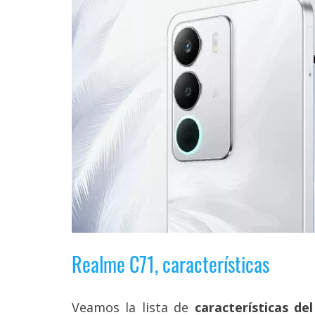
Legal
El medio de
comunicación
digital donde
encontrarás
todas las
noticias sobre
tecnología,
móviles,
ordenadores,
apps,
informática,
videojuegos,
comparativas,
trucos y
tutoriales.
Realme C71, características
El Grupo
Informático
(CC) 2006-
2026.
Algunos
Veamos la lista de
características de
derechos