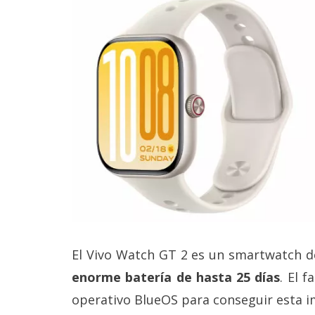
Legal
El medio de
comunicación
digital donde
encontrarás
todas las
noticias sobre
tecnología,
móviles,
ordenadores,
apps,
informática,
videojuegos,
comparativas,
trucos y
tutoriales.
El Vivo Watch GT 2 es un smartwatch 
El Grupo
Informático
enorme batería de hasta 25 días
. El 
(CC) 2006-
operativo BlueOS para conseguir esta 
2026.
Algunos
derechos