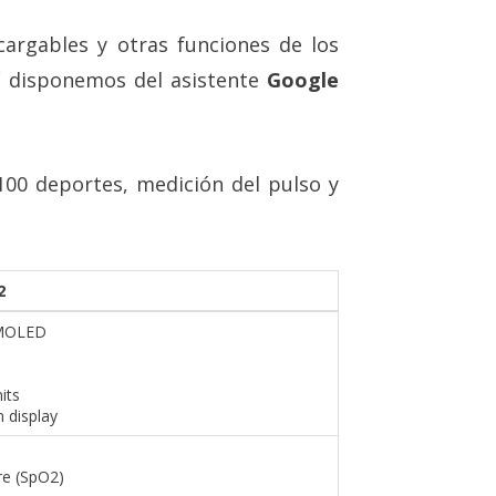
argables y otras funciones de los
í disponemos del asistente
Google
00 deportes, medición del pulso y
2
AMOLED
nits
 display
re (SpO2)