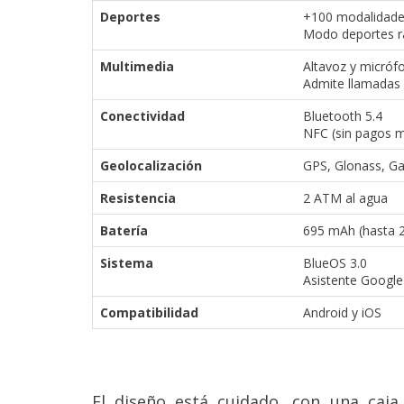
Deportes
+100 modalidad
Modo deportes r
Multimedia
Altavoz y micróf
Admite llamadas 
Conectividad
Bluetooth 5.4
NFC (sin pagos m
Geolocalización
GPS, Glonass, Ga
Resistencia
2 ATM al agua
Batería
695 mAh (hasta 2
Sistema
BlueOS 3.0
Asistente Google
Compatibilidad
Android y iOS
El diseño está cuidado, con una caja