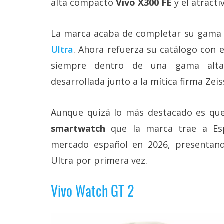
alta compacto
Vivo X300 FE
y el atract
Más
temas
La marca acaba de completar su gama
Sorteos
Ultra‎
. Ahora refuerza su catálogo con e
siempre dentro de una gama alta 
Foros
desarrollada junto a la mítica firma Zeis
Contacto
Aunque quizá lo más destacado es que
/
Sobre
smartwatch
que la marca trae a Es
nosotros
mercado español en 2026, presentan
/
Publicidad
Ultra por primera vez.
/
Cambiar
opciones
Vivo Watch GT 2
de
privacidad
/
Aviso