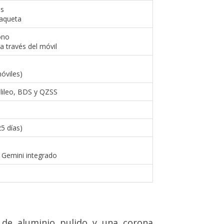
es
aqueta
ono
a través del móvil
óviles)
lileo, BDS y QZSS
5 días)
 Gemini integrado
 de aluminio pulido y una corona