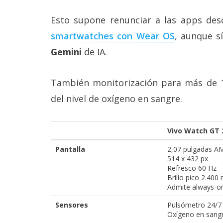
reservados
.
Esto supone renunciar a las apps desc
smartwatches con Wear OS‎
, aunque s
Gemini
de IA.
También monitorización para más de 1
del nivel de oxígeno en sangre.
Vivo Watch GT 
Pantalla
2,07 pulgadas 
514 x 432 px
Refresco 60 Hz
Brillo pico 2.400 
Admite always-on
Sensores
Pulsómetro 24/7
Oxígeno en sang