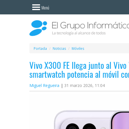
Invitado
Menú
Iniciar
sesión /
Registrarse
Esenciales
Móviles
Portada
Noticias
Móviles
Vivo X300 FE llega junto al Vivo
Ofertas
smartwatch potencia al móvil c
Apps
Miguel Regueira
31 marzo 2026, 11:04
Redes
sociales
Plataformas