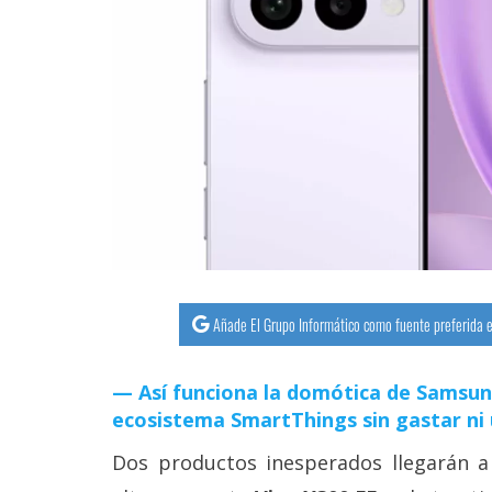
streaming
Operadores
Trucos
y
Tutoriales
Ciberseguridad
Sistemas
Añade El Grupo Informático como fuente preferida e
operativos
Así funciona la domótica de Samsun
Profesional
ecosistema SmartThings sin gastar ni
Dos productos inesperados llegarán a
+