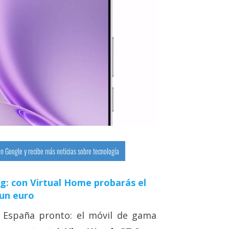
n Google y recibe más noticias sobre tecnología
g: con Virtual Home probarás el
 un euro
 España pronto: el móvil de gama