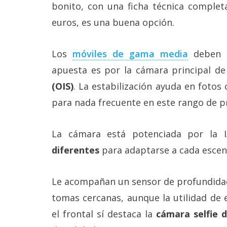
Más
bonito, con una ficha técnica complet
temas
euros, es una buena opción.
Sorteos
Los
móviles de gama media
deben eq
apuesta es por la cámara principal de
Foros
(OIS)
. La estabilización ayuda en fotos
para nada frecuente en este rango de pr
Contacto
/
Sobre
La cámara está potenciada por la 
nosotros
/
diferentes
para adaptarse a cada escen
Publicidad
/
Cambiar
Le acompañan un sensor de profundidad
opciones
de
tomas cercanas, aunque la utilidad de 
privacidad
el frontal sí destaca la
cámara selfie 
/
Aviso