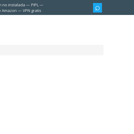
n no instalada
PIPL
te Amazon
VPN gratis