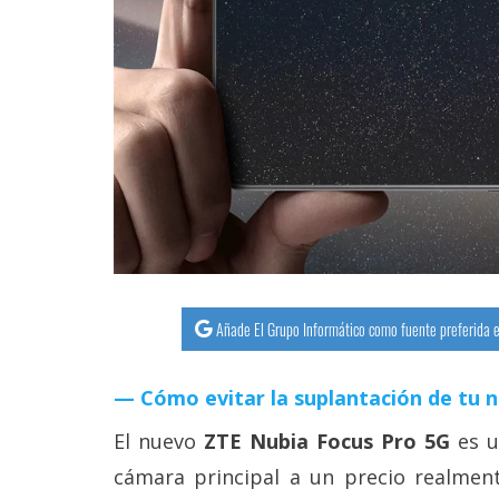
streaming
Operadores
Trucos
y
Tutoriales
Ciberseguridad
Sistemas
Añade El Grupo Informático como fuente preferida e
operativos
Cómo evitar la suplantación de tu 
Profesional
El nuevo
ZTE Nubia Focus Pro 5G
es u
cámara principal a un precio realmen
+