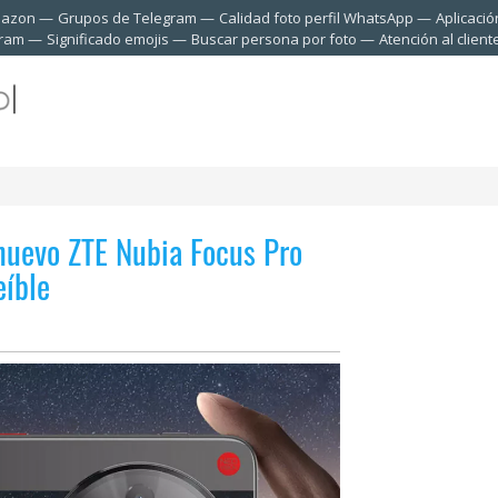
mazon
Grupos de Telegram
Calidad foto perfil WhatsApp
Aplicació
gram
Significado emojis
Buscar persona por foto
Atención al clien
 nuevo ZTE Nubia Focus Pro
eíble