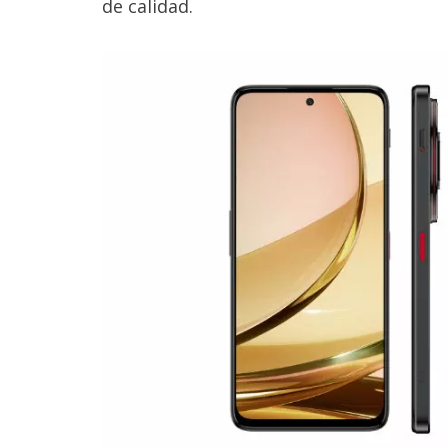
de calidad.
Legal
El medio de
comunicación
digital donde
encontrarás
todas las
noticias sobre
tecnología,
móviles,
ordenadores,
apps,
informática,
videojuegos,
comparativas,
trucos y
tutoriales.
El Grupo
Informático
(CC) 2006-
2026.
Algunos
derechos