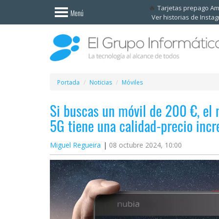
Invitado
Tarjetas prepago A
Menú
Ver historias de Insta
Iniciar
sesión /
Registrarse
Esenciales
Móviles
Portada
Noticias
Móviles
Si buscas un móvil de 200 €, el
Ofertas
5G tiene una calidad-precio incr
Apps
Miguel Regueira
08 octubre 2024, 10:00
Redes
sociales
Plataformas