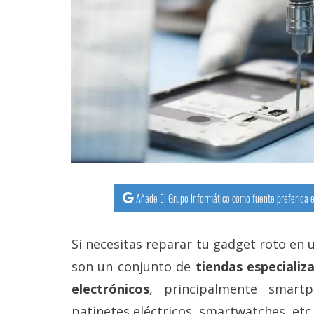
streaming
Operadores
Trucos
y
Tutoriales
Ciberseguridad
Añade El Grupo Informático como fuente preferida e
Sistemas
operativos
Si necesitas reparar tu gadget roto en 
Profesional
son un conjunto de
tiendas especializ
electrónicos
, principalmente smart
+
patinetes eléctricos, smartwatches, etc.