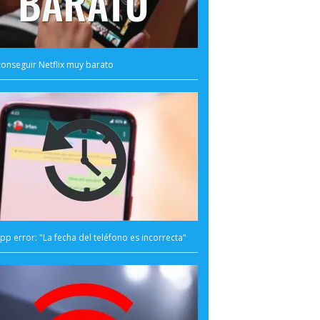
onseguir Netflix muy barato
p error: "La fecha del teléfono es incorrecta"