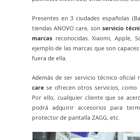
Más
temas
Presentes en 3 ciudades españolas (Ba
tiendas ANOVO care, son
servicio técn
Sorteos
marcas
reconocidas. Xiaomi, Apple, S
ejemplo de las marcas que son capaces
Foros
fuera de ella.
Contacto
/
Además de ser servicio técnico oficial
Sobre
nosotros
care
se ofrecen otros servicios, como 
/
Publicidad
Por ello, cualquier cliente que se ace
/
podrá adquirir accesorios para termi
Cambiar
opciones
protector de pantalla ZAGG, etc.
de
privacidad
/
Aviso