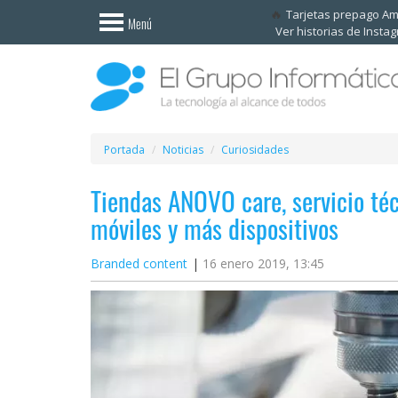
Invitado
Tarjetas prepago A
Menú
Ver historias de Insta
Iniciar
sesión /
Registrarse
Esenciales
Móviles
Portada
Noticias
Curiosidades
Tiendas ANOVO care, servicio téc
Ofertas
móviles y más dispositivos
Apps
Branded content
16 enero 2019, 13:45
Redes
sociales
Plataformas