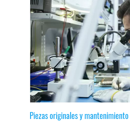
Legal
El medio de
comunicación
digital donde
encontrarás
todas las
noticias sobre
tecnología,
móviles,
ordenadores,
apps,
informática,
videojuegos,
comparativas,
trucos y
tutoriales.
El Grupo
Piezas originales y mantenimiento d
Informático
(CC) 2006-
2026.
Algunos
derechos