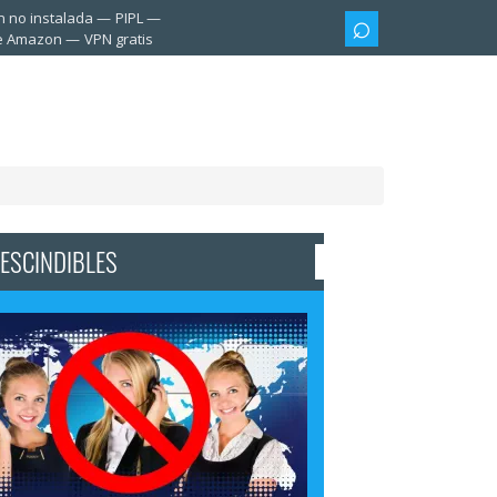
n no instalada
PIPL
te Amazon
VPN gratis
ESCINDIBLES