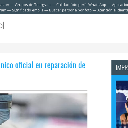
mazon
Grupos de Telegram
Calidad foto perfil WhatsApp
Aplicació
gram
Significado emojis
Buscar persona por foto
Atención al clien
nico oficial en reparación de
IMPR