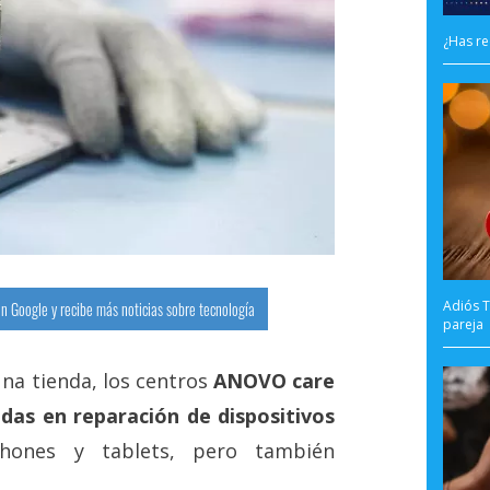
¿Has re
Adiós T
n Google y recibe más noticias sobre tecnología
pareja
una tienda, los centros
ANOVO care
adas en reparación de dispositivos
phones y tablets, pero también