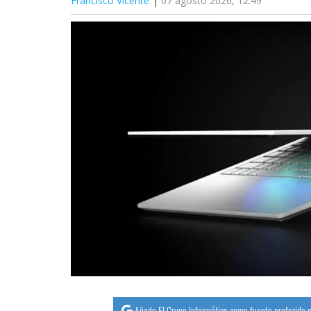
Francisco Vicente
07 agosto 2026, 12:49
Añade El Grupo Informático como fuente preferida e