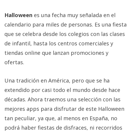
Más
temas
Halloween
es una fecha muy señalada en el
calendario para miles de personas. Es una fiesta
Sorteos
que se celebra desde los colegios con las clases
de infantil, hasta los centros comerciales y
Foros
tiendas online que lanzan promociones y
ofertas.
Contacto
/
Sobre
Una tradición en América, pero que se ha
nosotros
extendido por casi todo el mundo desde hace
/
décadas. Ahora traemos una selección con las
Publicidad
/
mejores apps para disfrutar de este Halloween
Cambiar
tan peculiar, ya que, al menos en España, no
opciones
podrá haber fiestas de disfraces, ni recorridos
de