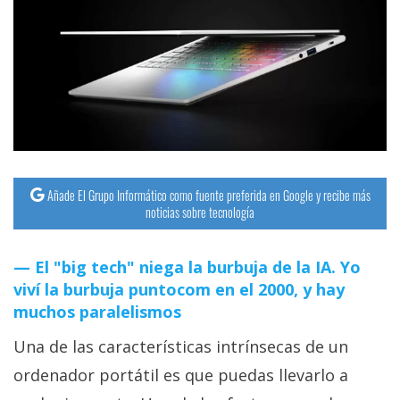
Añade El Grupo Informático como fuente preferida en Google y recibe más
noticias sobre tecnología
El "big tech" niega la burbuja de la IA. Yo
viví la burbuja puntocom en el 2000, y hay
muchos paralelismos
Una de las características intrínsecas de un
ordenador portátil es que puedas llevarlo a