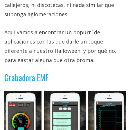
privacidad
callejeros, ni discotecas, ni nada similar que
/
suponga aglomeraciones.
Aviso
Legal
Aquí vamos a encontrar un popurrí de
aplicaciones con las que darle un toque
El medio de
comunicación
diferente a nuestro Halloween, y por qué no,
digital donde
encontrarás
para gastar alguna que otra broma.
todas las
noticias sobre
Grabadora EMF
tecnología,
móviles,
ordenadores,
apps,
informática,
videojuegos,
comparativas,
trucos y
tutoriales.