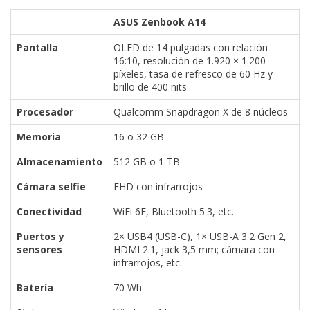
ASUS Zenbook A14
Pantalla
OLED de 14 pulgadas con relación
16:10, resolución de 1.920 × 1.200
píxeles, tasa de refresco de 60 Hz y
brillo de 400 nits
Procesador
Qualcomm Snapdragon X de 8 núcleos
Memoria
16 o 32 GB
Almacenamiento
512 GB o 1 TB
Cámara selfie
FHD con infrarrojos
Conectividad
WiFi 6E, Bluetooth 5.3, etc.
Puertos y
2× USB4 (USB-C), 1× USB-A 3.2 Gen 2,
sensores
HDMI 2.1, jack 3,5 mm; cámara con
infrarrojos, etc.
Batería
70 Wh