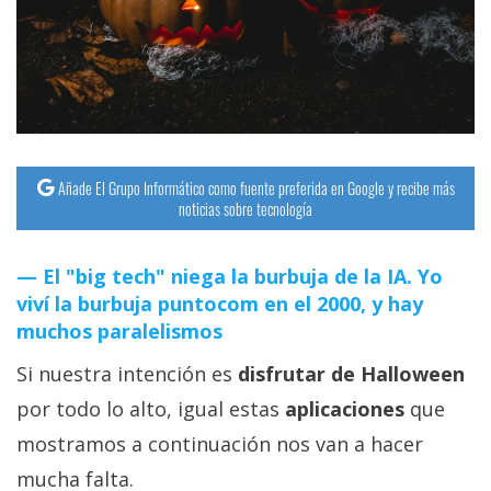
streaming
Operadores
Trucos
y
Tutoriales
Añade El Grupo Informático como fuente preferida en Google y recibe más
noticias sobre tecnología
Ciberseguridad
El "big tech" niega la burbuja de la IA. Yo
viví la burbuja puntocom en el 2000, y hay
Sistemas
muchos paralelismos
operativos
Si nuestra intención es
disfrutar de Halloween
Profesional
por todo lo alto, igual estas
aplicaciones
que
mostramos a continuación nos van a hacer
+
mucha falta.