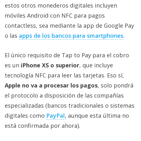
privacidad
estos otros monederos digitales incluyen
/
móviles Android con NFC para pagos
Aviso
contactless, sea mediante la app de Google Pay
Legal
o las
apps de los bancos para smartphones
.
El medio de
comunicación
El único requisito de Tap to Pay para el cobro
digital donde
encontrarás
es un
iPhone XS o superior
, que incluye
todas las
tecnología NFC para leer las tarjetas. Eso sí,
noticias sobre
tecnología,
Apple no va a procesar los pagos
, solo pondrá
móviles,
ordenadores,
el protocolo a disposición de las compañías
apps,
especializadas (bancos tradicionales o sistemas
informática,
videojuegos,
digitales como
PayPal
, aunque esta última no
comparativas,
trucos y
está confirmada por ahora).
tutoriales.