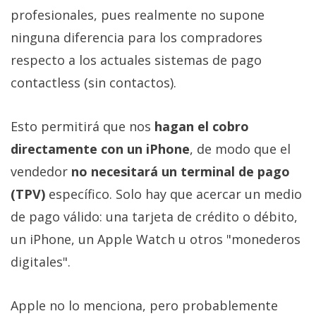
Más
profesionales, pues realmente no supone
temas
ninguna diferencia para los compradores
respecto a los actuales sistemas de pago
Sorteos
contactless (sin contactos).
Foros
Esto permitirá que nos
hagan el cobro
directamente con un iPhone
, de modo que el
Contacto
/
vendedor
no necesitará un terminal de pago
Sobre
(TPV)
específico. Solo hay que acercar un medio
nosotros
de pago válido: una tarjeta de crédito o débito,
/
Publicidad
un iPhone, un Apple Watch u otros "monederos
/
digitales".
Cambiar
opciones
Apple no lo menciona, pero probablemente
de