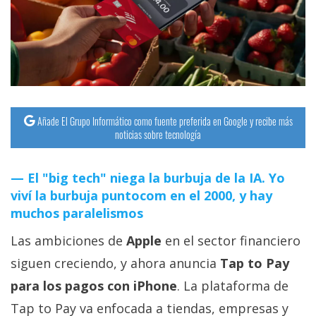
streaming
Operadores
Trucos
y
Tutoriales
Añade El Grupo Informático como fuente preferida en Google y recibe más
noticias sobre tecnología
Ciberseguridad
El "big tech" niega la burbuja de la IA. Yo
viví la burbuja puntocom en el 2000, y hay
Sistemas
muchos paralelismos
operativos
Las ambiciones de
Apple
en el sector financiero
Profesional
siguen creciendo, y ahora anuncia
Tap to Pay
para los pagos con iPhone
. La plataforma de
+
Tap to Pay va enfocada a tiendas, empresas y