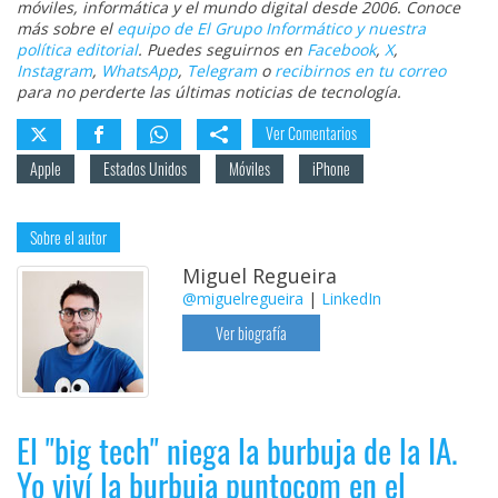
móviles, informática y el mundo digital desde 2006. Conoce
más sobre el
equipo de El Grupo Informático y nuestra
política editorial
. Puedes seguirnos en
Facebook
,
X
,
Instagram
,
WhatsApp
,
Telegram
o
recibirnos en tu correo
para no perderte las últimas noticias de tecnología.
Ver Comentarios
Apple
Estados Unidos
Móviles
iPhone
Sobre el autor
Miguel Regueira
@miguelregueira
|
LinkedIn
Ver biografía
El "big tech" niega la burbuja de la IA.
Yo viví la burbuja puntocom en el