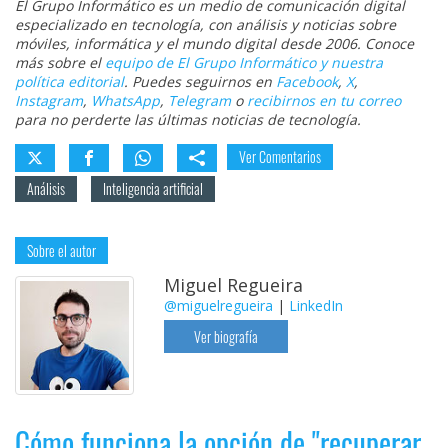
El Grupo Informático es un medio de comunicación digital
especializado en tecnología, con análisis y noticias sobre
móviles, informática y el mundo digital desde 2006. Conoce
más sobre el
equipo de El Grupo Informático y nuestra
política editorial
. Puedes seguirnos en
Facebook
,
X
,
Instagram
,
WhatsApp
,
Telegram
o
recibirnos en tu correo
para no perderte las últimas noticias de tecnología.
Ver Comentarios
Análisis
Inteligencia artificial
Sobre el autor
Miguel Regueira
@miguelregueira
|
LinkedIn
Ver biografía
Cómo funciona la opción de "recuperar