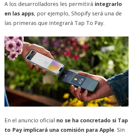
El Grupo
A los desarrolladores les permitirá
integrarlo
Informático
(CC) 2006-
en las apps
, por ejemplo, Shopify será una de
2026.
Algunos
las primeras que integrará Tap To Pay.
derechos
reservados
.
En el anuncio oficial
no se ha concretado si Tap
to Pay implicará una comisión para Apple
. Sin