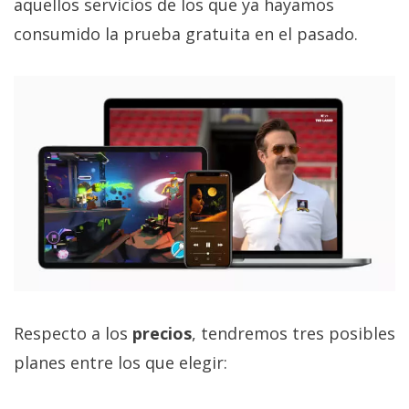
aquellos servicios de los que ya hayamos
El Grupo
Informático
consumido la prueba gratuita en el pasado.
(CC) 2006-
2026.
Algunos
derechos
reservados
.
Respecto a los
precios
, tendremos tres posibles
planes entre los que elegir: