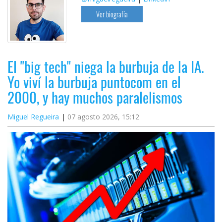
Ver biografía
El "big tech" niega la burbuja de la IA.
Yo viví la burbuja puntocom en el
2000, y hay muchos paralelismos
Miguel Regueira
07 agosto 2026, 15:12