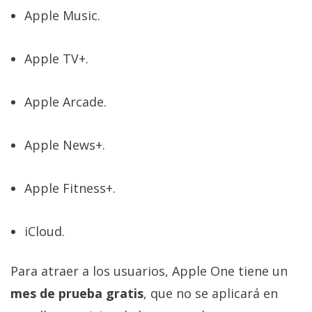
privacidad
Apple Music.
/
Aviso
Apple TV+.
Legal
Apple Arcade.
El medio de
comunicación
digital donde
encontrarás
Apple News+.
todas las
noticias sobre
tecnología,
Apple Fitness+.
móviles,
ordenadores,
apps,
iCloud.
informática,
videojuegos,
comparativas,
Para atraer a los usuarios, Apple One tiene un
trucos y
tutoriales.
mes de prueba gratis
, que no se aplicará en