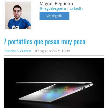
Miguel Regueira
@miguelregueira
|
LinkedIn
Ver biografía
7 portátiles que pesan muy poco
Francisco Vicente
07 agosto 2026, 12:49