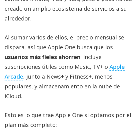
Más
creado un amplio ecosistema de servicios a su
temas
alrededor.
Sorteos
Al sumar varios de ellos, el precio mensual se
dispara, así que Apple One busca que los
Foros
usuarios más fieles ahorren
. Incluye
Contacto
suscripciones útiles como Music, TV+ o
Apple
/
Arcade
, junto a News+ y Fitness+, menos
Sobre
populares, y almacenamiento en la nube de
nosotros
/
iCloud.
Publicidad
/
Esto es lo que trae Apple One si optamos por el
Cambiar
plan más completo:
opciones
de