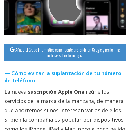
streaming
Operadores
Trucos
y
Tutoriales
Añade El Grupo Informático como fuente preferida en Google y recibe más
noticias sobre tecnología
Ciberseguridad
Cómo evitar la suplantación de tu número
de teléfono
Sistemas
operativos
La nueva
suscripción Apple One
reúne los
servicios de la marca de la manzana, de manera
Profesional
que ahorremos si nos interesan varios de ellos.
Si bien la compañía es popular por dispositivos
+
como los iPhone, iPad y Mac, poco a poco ha ido