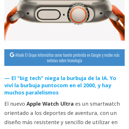
streaming
Operadores
Trucos
y
Tutoriales
Añade El Grupo Informático como fuente preferida en Google y recibe más
noticias sobre tecnología
Ciberseguridad
El "big tech" niega la burbuja de la IA. Yo
Sistemas
viví la burbuja puntocom en el 2000, y hay
operativos
muchos paralelismos
El nuevo
Apple Watch Ultra
es un smartwatch
Profesional
orientado a los deportes de aventura, con un
diseño más resistente y sencillo de utilizar en
+