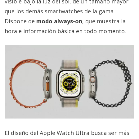
visible bajo la luz del sol, de un tamaño mayor
privacidad
que los demás smartwatches de la gama.
/
Aviso
Dispone de
modo always-on
, que muestra la
Legal
hora e información básica en todo momento.
El medio de
comunicación
digital donde
encontrarás
todas las
noticias sobre
tecnología,
móviles,
ordenadores,
apps,
informática,
videojuegos,
comparativas,
trucos y
tutoriales.
El diseño del Apple Watch Ultra busca ser más