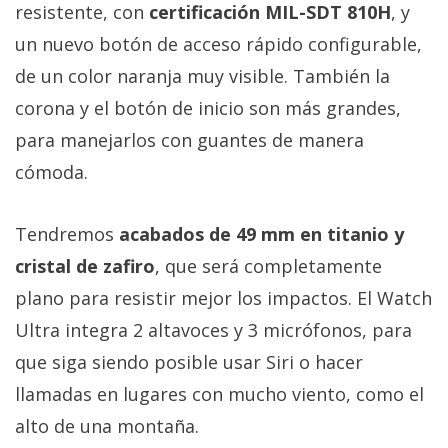
El Grupo
resistente, con
certificación MIL-SDT 810H
, y
Informático
un nuevo botón de acceso rápido configurable,
(CC) 2006-
2026.
Algunos
de un color naranja muy visible. También la
derechos
reservados
.
corona y el botón de inicio son más grandes,
para manejarlos con guantes de manera
cómoda.
Tendremos
acabados de 49 mm en titanio y
cristal de zafiro
, que será completamente
plano para resistir mejor los impactos. El Watch
Ultra integra 2 altavoces y 3 micrófonos, para
que siga siendo posible usar Siri o hacer
llamadas en lugares con mucho viento, como el
alto de una montaña.