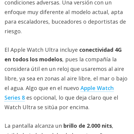
condiciones adversas. Una versión con un
Más
temas
enfoque muy diferente al modelo actual, apta
para escaladores, buceadores o deportistas de
Sorteos
riesgo.
Foros
El Apple Watch Ultra incluye
conectividad 4G
en todos los modelos
, pues la compañía la
Contacto
considera útil en un reloj que usaremos al aire
/
libre, ya sea en zonas al aire libre, el mar o bajo
Sobre
nosotros
el agua. Algo que en el nuevo
Apple Watch
/
Series 8
es opcional, lo que deja claro que el
Publicidad
Watch Ultra se sitúa por encima.
/
Cambiar
opciones
La pantalla alcanza un
brillo de 2.000 nits
,
de