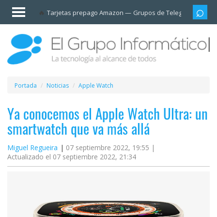
Invitado
Tarjetas prepago Amazon
Grupos de Telegram
Cali
Iniciar
sesión /
Registrarse
Esenciales
Móviles
Portada
Noticias
Apple Watch
Ofertas
Ya conocemos el Apple Watch Ultra: un
smartwatch que va más allá
Apps
Miguel Regueira
07 septiembre 2022, 19:55 |
Actualizado el 07 septiembre 2022, 21:34
Redes
sociales
Plataformas