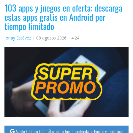
103 apps y juegos en oferta: descarga
estas apps gratis en Android por
tiempo limitado
Jonay Estévez
08 agosto 2026, 14:24
Añade El Grupo Informático como fuente preferida en Google y recibe más