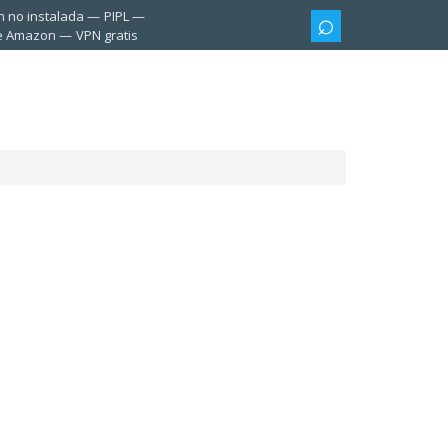
n no instalada
PIPL
te Amazon
VPN gratis