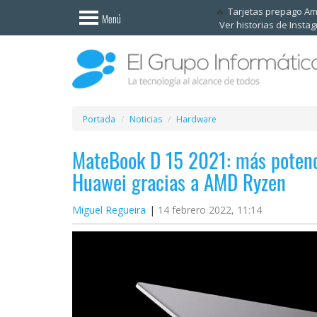
Invitado
Tarjetas prepago A
Menú
Ver historias de Insta
Iniciar
sesión /
Registrarse
Esenciales
Móviles
Portada
Noticias
Hardware
MateBook D 15 2021: más potencia
Ofertas
Huawei gracias a AMD Ryzen
Apps
Miguel Regueira
14 febrero 2022, 11:14
Redes
sociales
Plataformas