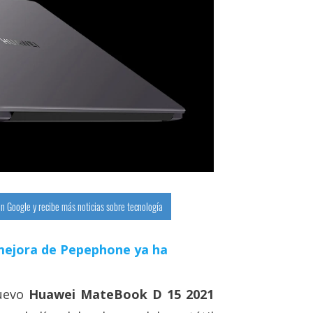
n Google y recibe más noticias sobre tecnología
a mejora de Pepephone ya ha
nuevo
Huawei MateBook D 15 2021