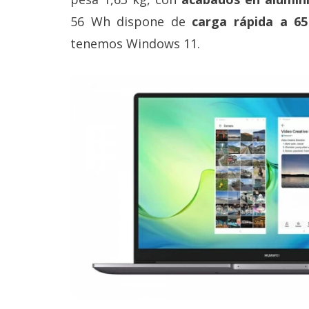
Legal
56 Wh dispone de
carga rápida a 6
tenemos Windows 11.
El medio de
comunicación
digital donde
encontrarás
todas las
noticias sobre
tecnología,
móviles,
ordenadores,
apps,
informática,
videojuegos,
comparativas,
trucos y
tutoriales.
El Grupo
Informático
(CC) 2006-
2026.
Algunos
derechos