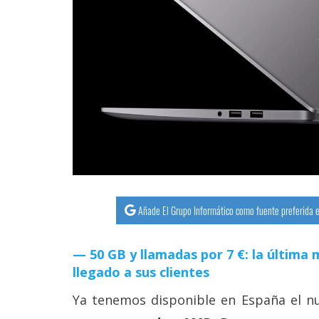
streaming
Operadores
Trucos
y
Tutoriales
Ciberseguridad
Sistemas
Añade El Grupo Informático como fuente preferida e
operativos
50 GB y llamadas por 7 €: la últim
Profesional
llegado a sus clientes
Ya tenemos disponible en España el 
+