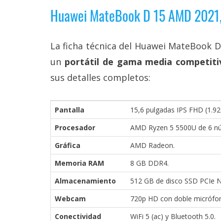
reservados
.
Huawei MateBook D 15 AMD 2021, 
La ficha técnica del Huawei MateBook D
un
portátil de gama media competiti
sus detalles completos:
Pantalla
15,6 pulgadas IPS FHD (1.920 
Procesador
AMD Ryzen 5 5500U de 6 nú
Gráfica
AMD Radeon.
Memoria RAM
8 GB DDR4.
Almacenamiento
512 GB de disco SSD PCIe 
Webcam
720p HD con doble micrófono
Conectividad
WiFi 5 (ac) y Bluetooth 5.0.