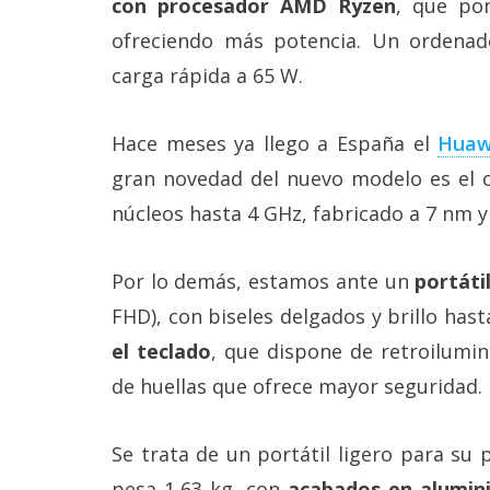
con procesador AMD Ryzen
, que pon
Más
ofreciendo más potencia. Un ordenad
temas
carga rápida a 65 W.
Sorteos
Hace meses ya llego a España el
Huaw
Foros
gran novedad del nuevo modelo es el 
núcleos hasta 4 GHz, fabricado a 7 nm 
Contacto
/
Sobre
Por lo demás, estamos ante un
portáti
nosotros
FHD), con biseles delgados y brillo hast
/
Publicidad
el teclado
, que dispone de retroilumi
/
Cambiar
de huellas que ofrece mayor seguridad.
opciones
de
privacidad
Se trata de un portátil ligero para su
/
Aviso
pesa 1,63 kg, con
acabados en alumin