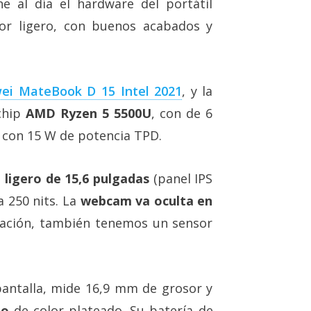
e al día el hardware del portátil
or ligero, con buenos acabados y
ei MateBook D 15 Intel 2021
, y la
chip
AMD Ryzen 5 5500U
, con de 6
y con 15 W de potencia TPD.
l ligero de 15,6 pulgadas
(panel IPS
a 250 nits. La
webcam va oculta en
nación, también tenemos un sensor
 pantalla, mide 16,9 mm de grosor y
io
de color plateado. Su batería de