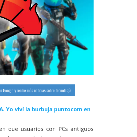
n Google y recibe más noticias sobre tecnología
 IA. Yo viví la burbuja puntocom en
en que usuarios con PCs antiguos