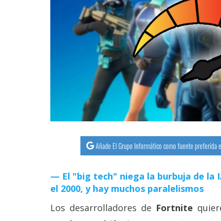
streaming
Operadores
Trucos
y
Tutoriales
Ciberseguridad
Sistemas
Añade El Grupo Informático como fuente preferida e
operativos
El "big tech" niega la burbuja de la
Profesional
el 2000, y hay muchos paralelismos
Los desarrolladores de
Fortnite
quier
+