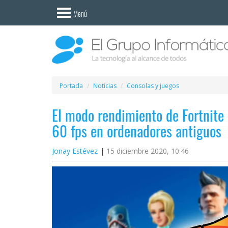
Invitado
Menú
Iniciar
sesión /
Registrarse
Esenciales
Móviles
Portada
Noticias
Consolas y juegos
El modo rendimiento de Fortnite 
Ofertas
60 fps en ordenadores antiguos
Apps
Jonay Estévez
15 diciembre 2020, 10:46
Redes
sociales
Plataformas