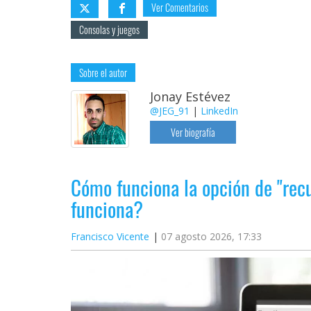
Ver Comentarios
Consolas y juegos
Sobre el autor
Jonay Estévez
@JEG_91
|
LinkedIn
Ver biografía
Cómo funciona la opción de "rec
funciona?
Francisco Vicente
07 agosto 2026, 17:33