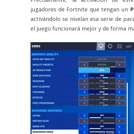
Legal
jugadores de Fortnite que tengan un
P
activándolo se nivelan esa serie de p
El medio de
comunicación
el juego funcionará mejor y de forma má
digital donde
encontrarás
todas las
noticias sobre
tecnología,
móviles,
ordenadores,
apps,
informática,
videojuegos,
comparativas,
trucos y
tutoriales.
El Grupo
Informático
(CC) 2006-
2026.
Algunos
derechos