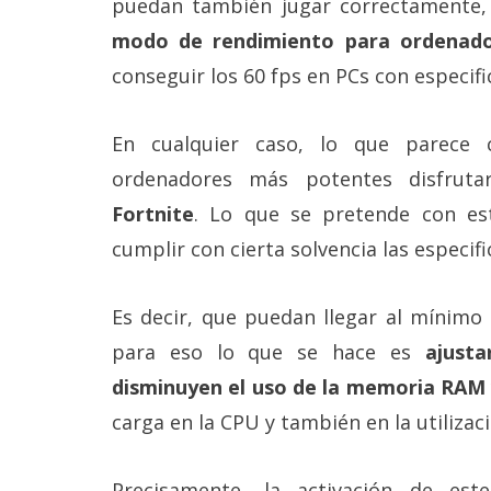
puedan también jugar correctamente,
Más
modo de rendimiento para ordenado
temas
conseguir los 60 fps en PCs con especif
Sorteos
En cualquier caso, lo que parece 
Foros
ordenadores más potentes disfruta
Fortnite
. Lo que se pretende con e
Contacto
cumplir con cierta solvencia las especif
/
Sobre
nosotros
Es decir, que puedan llegar al mínimo 
/
Publicidad
para eso lo que se hace es
ajust
/
Cambiar
disminuyen el uso de la memoria RAM
opciones
de
carga en la CPU y también en la utilizaci
privacidad
/
Aviso
Precisamente, la activación de e