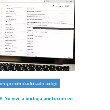
n Google y recibe más noticias sobre tecnología
 IA. Yo viví la burbuja puntocom en