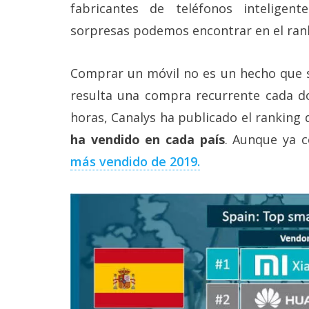
Más
fabricantes de teléfonos inteligen
temas
sorpresas podemos encontrar en el ran
Sorteos
Comprar un móvil no es un hecho que se
resulta una compra recurrente cada do
Foros
horas, Canalys ha publicado el ranking
ha vendido en cada país
. Aunque ya
Contacto
/
más vendido de 2019.
Sobre
nosotros
/
Publicidad
/
Cambiar
opciones
de
privacidad
/
Aviso