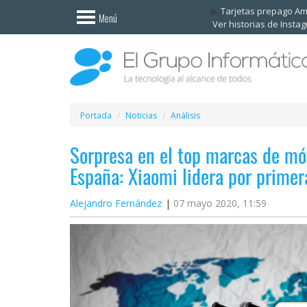
Invitado
Tarjetas prepago A
Menú
Ver historias de Insta
Iniciar
sesión /
Registrarse
Esenciales
Móviles
Portada
Noticias
Análisis
Sorpresa en el top marcas de mó
Ofertas
España: Xiaomi lidera por primer
Apps
Alejandro Fernández
07 mayo 2020, 11:59
Redes
sociales
Plataformas