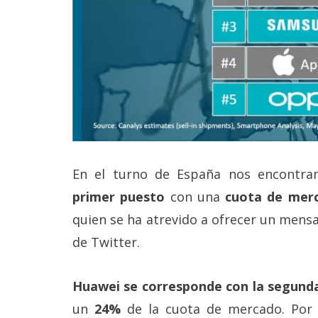
Legal
El medio de
comunicación
digital donde
encontrarás
todas las
noticias sobre
tecnología,
móviles,
ordenadores,
apps,
En el turno de España nos encontr
informática,
videojuegos,
primer puesto
con una
cuota de mer
comparativas,
quien se ha atrevido a ofrecer un mensa
trucos y
tutoriales.
de Twitter.
El Grupo
Informático
Huawei se corresponde con la segund
(CC) 2006-
2026.
Algunos
un
24%
de la cuota de mercado. Por
derechos