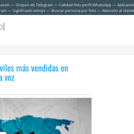
mazon
Grupos de Telegram
Calidad foto perfil WhatsApp
Aplicació
gram
Significado emojis
Buscar persona por foto
Atención al clien
viles más vendidas en
a vez