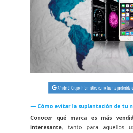
streaming
Operadores
Trucos
y
Tutoriales
Ciberseguridad
Sistemas
Añade El Grupo Informático como fuente preferida e
operativos
Cómo evitar la suplantación de tu 
Profesional
Conocer qué marca es más vendid
interesante
, tanto para aquellos u
+