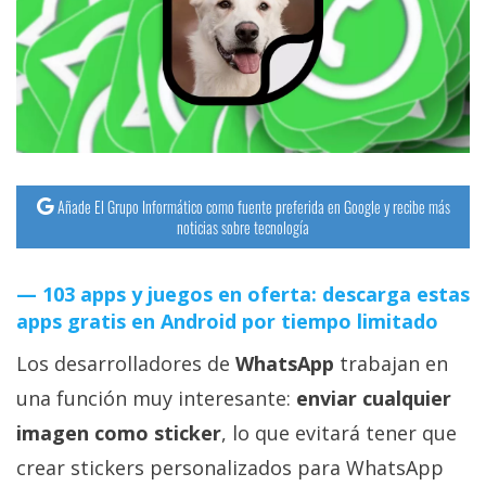
streaming
Operadores
Trucos
y
Tutoriales
Añade El Grupo Informático como fuente preferida en Google y recibe más
noticias sobre tecnología
Ciberseguridad
103 apps y juegos en oferta: descarga estas
Sistemas
apps gratis en Android por tiempo limitado
operativos
Los desarrolladores de
WhatsApp
trabajan en
una función muy interesante:
enviar cualquier
Profesional
imagen como sticker
, lo que evitará tener que
+
crear stickers personalizados para WhatsApp