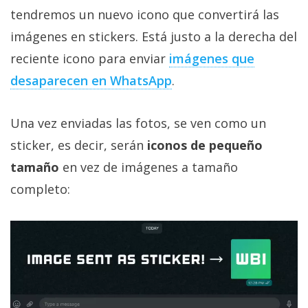
El Grupo
tendremos un nuevo icono que convertirá las
Informático
(CC) 2006-
imágenes en stickers. Está justo a la derecha del
2026.
Algunos
derechos
reciente icono para enviar
imágenes que
reservados
.
desaparecen en WhatsApp
.
Una vez enviadas las fotos, se ven como un
sticker, es decir, serán
iconos de pequeño
tamaño
en vez de imágenes a tamaño
completo: