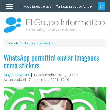
Invitado
Apps juegos gratis
Tarjetas prepago Amazon
Grupo
Iniciar
sesión /
Registrarse
Esenciales
Móviles
Portada
Noticias
WhatsApp
Ofertas
WhatsApp permitirá enviar imágenes
como stickers
Apps
Miguel Regueira
17 septiembre 2021, 10:41 |
Actualizado el 17 septiembre 2021, 10:49
Redes
sociales
Plataformas