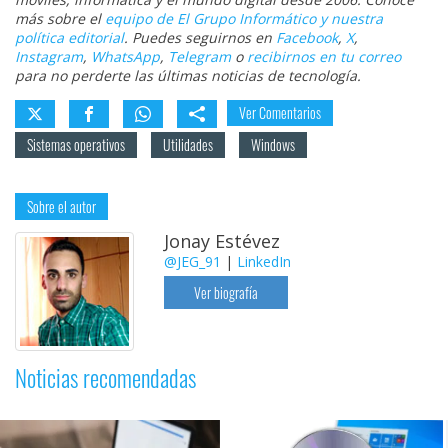
más sobre el
equipo de El Grupo Informático y nuestra
política editorial
. Puedes seguirnos en
Facebook
,
X
,
Instagram
,
WhatsApp
,
Telegram
o
recibirnos en tu correo
para no perderte las últimas noticias de tecnología.
Ver Comentarios
Sistemas operativos
Utilidades
Windows
Sobre el autor
Jonay Estévez
@JEG_91
|
LinkedIn
Ver biografía
Noticias recomendadas