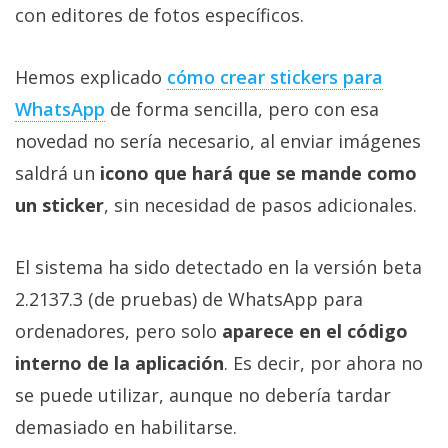
Más
con editores de fotos específicos.
temas
Hemos explicado
cómo crear stickers para
Sorteos
WhatsApp
de forma sencilla, pero con esa
novedad no sería necesario, al enviar imágenes
Foros
saldrá un
icono que hará que se mande como
un sticker
, sin necesidad de pasos adicionales.
Contacto
/
Sobre
El sistema ha sido detectado en la versión beta
nosotros
2.2137.3 (de pruebas) de WhatsApp para
/
ordenadores, pero solo
aparece en el código
Publicidad
/
interno de la aplicación
. Es decir, por ahora no
Cambiar
se puede utilizar, aunque no debería tardar
opciones
demasiado en habilitarse.
de