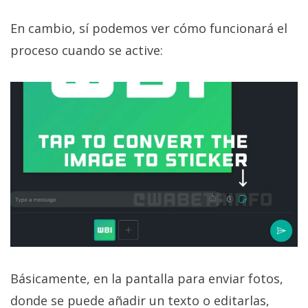
privacidad
/
En cambio, sí podemos ver cómo funcionará el
Aviso
proceso cuando se active:
Legal
El medio de
comunicación
digital donde
encontrarás
todas las
noticias sobre
tecnología,
móviles,
ordenadores,
apps,
informática,
videojuegos,
comparativas,
trucos y
Básicamente, en la pantalla para enviar fotos,
tutoriales.
donde se puede añadir un texto o editarlas,