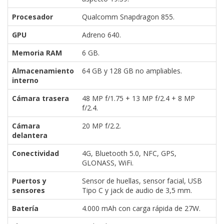
El Grupo
Informático
Procesador
Qualcomm Snapdragon 855.
(CC) 2006-
2026.
Algunos
GPU
Adreno 640.
derechos
reservados
.
Memoria RAM
6 GB.
Almacenamiento
64 GB y 128 GB no ampliables.
interno
Cámara trasera
48 MP f/1.75 + 13 MP f/2.4 + 8 MP
f/2.4.
Cámara
20 MP f/2.2.
delantera
Conectividad
4G, Bluetooth 5.0, NFC, GPS,
GLONASS, WiFi.
Puertos y
Sensor de huellas, sensor facial, USB
sensores
Tipo C y jack de audio de 3,5 mm.
Batería
4.000 mAh con carga rápida de 27W.