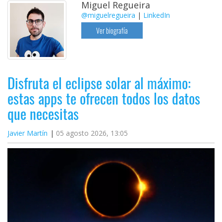
Miguel Regueira
@miguelregueira
|
LinkedIn
Ver biografía
Disfruta el eclipse solar al máximo:
estas apps te ofrecen todos los datos
que necesitas
Javier Martín
05 agosto 2026, 13:05