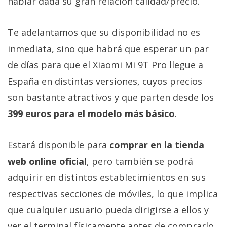
hablar dada su gran relación calidad/precio.
Más
temas
Te adelantamos que su disponibilidad no es
inmediata, sino que habrá que esperar un par
Sorteos
de días para que el Xiaomi Mi 9T Pro llegue a
Foros
España en distintas versiones, cuyos precios
son bastante atractivos y que parten desde los
Contacto
399 euros para el modelo más básico
.
/
Sobre
Estará disponible para
comprar en la tienda
nosotros
/
web online oficial
, pero también se podrá
Publicidad
adquirir en distintos establecimientos en sus
/
respectivas secciones de móviles, lo que implica
Cambiar
opciones
que cualquier usuario pueda dirigirse a ellos y
de
ver el terminal físicamente antes de comprarlo.