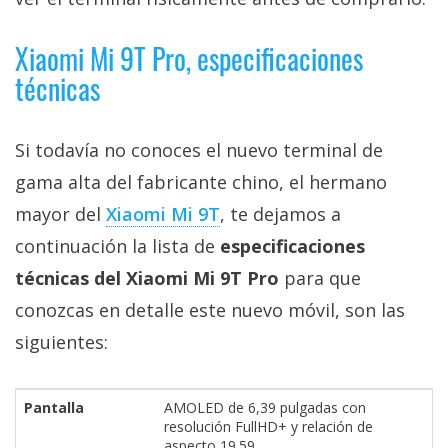
privacidad
/
Xiaomi Mi 9T Pro, especificaciones
Aviso
técnicas
Legal
El medio de
Si todavía no conoces el nuevo terminal de
comunicación
gama alta del fabricante chino, el hermano
digital donde
encontrarás
mayor del
Xiaomi Mi 9T
, te dejamos a
todas las
noticias sobre
continuación la lista de
especificaciones
tecnología,
técnicas del Xiaomi Mi 9T Pro
para que
móviles,
ordenadores,
conozcas en detalle este nuevo móvil, son las
apps,
informática,
siguientes:
videojuegos,
comparativas,
trucos y
Pantalla
AMOLED de 6,39 pulgadas con
tutoriales.
resolución FullHD+ y relación de
aspecto 19.59.