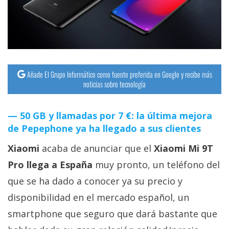
streaming
Operadores
Trucos
y
Añade El Grupo Informático como fuente preferida en Google y recibe más
noticias sobre tecnología
Tutoriales
50 GB y llamadas por 7 €: la última mejora
Ciberseguridad
de Pepephone ya ha llegado a sus clientes
Sistemas
Xiaomi
acaba de anunciar que el
Xiaomi Mi 9T
operativos
Pro llega a España
muy pronto, un teléfono del
que se ha dado a conocer ya su precio y
Profesional
disponibilidad en el mercado español, un
smartphone que seguro que dará bastante que
+