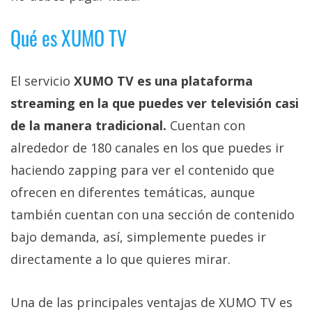
privacidad
/
Qué es XUMO TV
Aviso
Legal
El servicio
XUMO TV es una plataforma
streaming en la que puedes ver televisión casi
El medio de
comunicación
de la manera tradicional.
Cuentan con
digital donde
encontrarás
alrededor de 180 canales en los que puedes ir
todas las
haciendo zapping para ver el contenido que
noticias sobre
tecnología,
ofrecen en diferentes temáticas, aunque
móviles,
ordenadores,
también cuentan con una sección de contenido
apps,
informática,
bajo demanda, así, simplemente puedes ir
videojuegos,
directamente a lo que quieres mirar.
comparativas,
trucos y
tutoriales.
Una de las principales ventajas de XUMO TV es