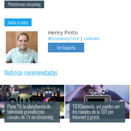
Plataformas streaming
Sobre el autor
Henry Pinto
@SoyHenryTech
|
LinkedIn
Ver biografía
Noticias recomendadas
Pluto TV, la plataforma de 
TDTChannels, así puedes ver 
televisión gratuita con 
los canales de la TDT por 
canales de TV en streaming
Internet y gratis