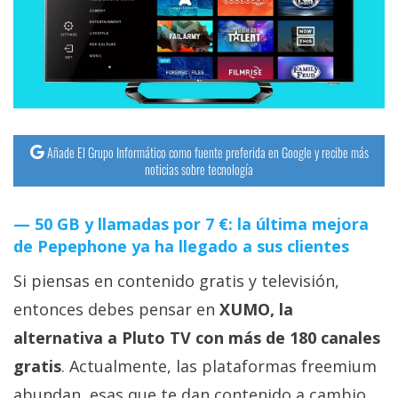
streaming
Operadores
Trucos
y
Tutoriales
Añade El Grupo Informático como fuente preferida en Google y recibe más
noticias sobre tecnología
Ciberseguridad
50 GB y llamadas por 7 €: la última mejora
de Pepephone ya ha llegado a sus clientes
Sistemas
operativos
Si piensas en contenido gratis y televisión,
entonces debes pensar en
XUMO, la
Profesional
alternativa a Pluto TV con más de 180 canales
gratis
. Actualmente, las plataformas freemium
+
abundan, esas que te dan contenido a cambio