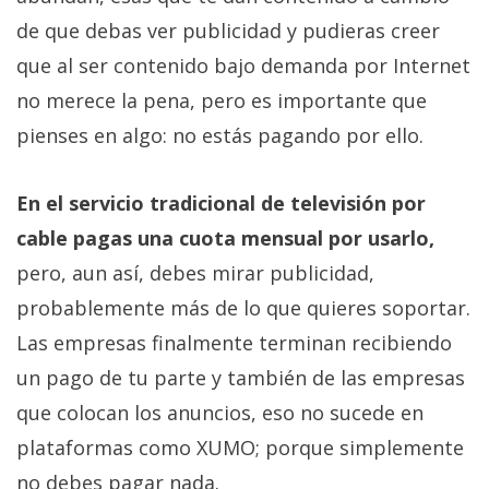
Más
de que debas ver publicidad y pudieras creer
temas
que al ser contenido bajo demanda por Internet
no merece la pena, pero es importante que
Sorteos
pienses en algo: no estás pagando por ello.
Foros
En el servicio tradicional de televisión por
Contacto
cable pagas una cuota mensual por usarlo,
/
pero, aun así, debes mirar publicidad,
Sobre
probablemente más de lo que quieres soportar.
nosotros
/
Las empresas finalmente terminan recibiendo
Publicidad
un pago de tu parte y también de las empresas
/
que colocan los anuncios, eso no sucede en
Cambiar
plataformas como XUMO; porque simplemente
opciones
de
no debes pagar nada.