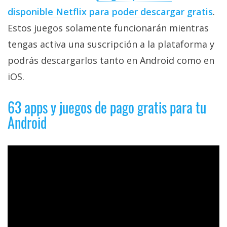
privacidad
disponible Netflix para poder descargar gratis
.
/
Estos juegos solamente funcionarán mientras
Aviso
tengas activa una suscripción a la plataforma y
Legal
podrás descargarlos tanto en Android como en
El medio de
iOS.
comunicación
digital donde
63 apps y juegos de pago gratis para tu
encontrarás
todas las
Android
noticias sobre
tecnología,
móviles,
ordenadores,
apps,
informática,
videojuegos,
comparativas,
trucos y
tutoriales.