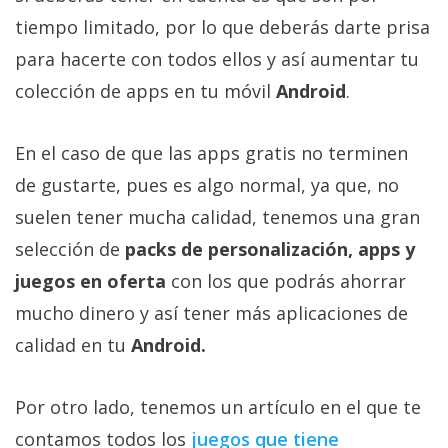
Más
tiempo limitado, por lo que deberás darte prisa
temas
para hacerte con todos ellos y así aumentar tu
colección de apps en tu móvil
Android
.
Sorteos
En el caso de que las apps gratis no terminen
Foros
de gustarte, pues es algo normal, ya que, no
Contacto
suelen tener mucha calidad, tenemos una gran
/
selección de
packs de personalización, apps y
Sobre
juegos en oferta
con los que podrás ahorrar
nosotros
/
mucho dinero y así tener más aplicaciones de
Publicidad
calidad en tu
Android.
/
Cambiar
Por otro lado, tenemos un artículo en el que te
opciones
de
contamos todos los
juegos que tiene