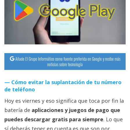
streaming
Operadores
Trucos
y
Tutoriales
Añade El Grupo Informático como fuente preferida en Google y recibe más
noticias sobre tecnología
Ciberseguridad
Cómo evitar la suplantación de tu número
Sistemas
de teléfono
operativos
Hoy es viernes y eso significa que toca por fin la
Profesional
batería de
aplicaciones y juegos de pago que
puedes descargar gratis para siempre
. Lo que
+
sí deberás tener en cuenta es que son por