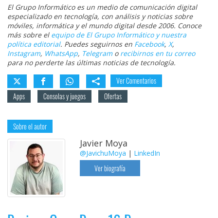
El Grupo Informático es un medio de comunicación digital
especializado en tecnología, con análisis y noticias sobre
móviles, informática y el mundo digital desde 2006. Conoce
más sobre el
equipo de El Grupo Informático y nuestra
política editorial
. Puedes seguirnos en
Facebook
,
X
,
Instagram
,
WhatsApp
,
Telegram
o
recibirnos en tu correo
para no perderte las últimas noticias de tecnología.
Ver Comentarios
Apps
Consolas y juegos
Ofertas
Sobre el autor
Javier Moya
@JavichuMoya
|
LinkedIn
Ver biografía