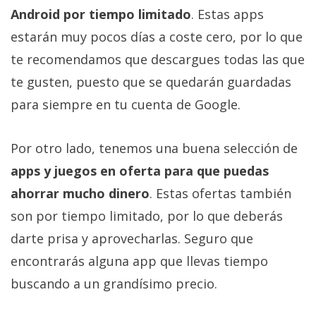
Más
Android por tiempo limitado
. Estas apps
temas
estarán muy pocos días a coste cero, por lo que
te recomendamos que descargues todas las que
Sorteos
te gusten, puesto que se quedarán guardadas
para siempre en tu cuenta de Google.
Foros
Por otro lado, tenemos una buena selección de
Contacto
/
apps y juegos en oferta para que puedas
Sobre
ahorrar mucho dinero
. Estas ofertas también
nosotros
son por tiempo limitado, por lo que deberás
/
Publicidad
darte prisa y aprovecharlas. Seguro que
/
encontrarás alguna app que llevas tiempo
Cambiar
buscando a un grandísimo precio.
opciones
de