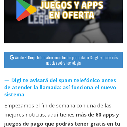
streaming
Operadores
Trucos
y
Tutoriales
Añade El Grupo Informático como fuente preferida en Google y recibe más
noticias sobre tecnología
Ciberseguridad
Digi te avisará del spam telefónico antes
Sistemas
de atender la llamada: así funciona el nuevo
operativos
sistema
Empezamos el fin de semana con una de las
Profesional
mejores noticias, aquí tienes
más de 60 apps y
+
juegos de pago que podrás tener gratis en tu