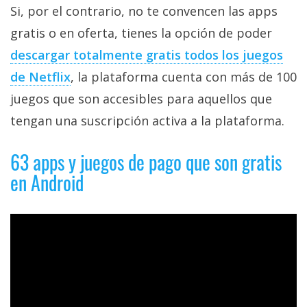
privacidad
Si, por el contrario, no te convencen las apps
/
gratis o en oferta, tienes la opción de poder
Aviso
descargar totalmente gratis todos los juegos
Legal
de Netflix
, la plataforma cuenta con más de 100
juegos que son accesibles para aquellos que
El medio de
comunicación
tengan una suscripción activa a la plataforma.
digital donde
encontrarás
todas las
63 apps y juegos de pago que son gratis
noticias sobre
en Android
tecnología,
móviles,
ordenadores,
apps,
informática,
videojuegos,
comparativas,
trucos y
tutoriales.