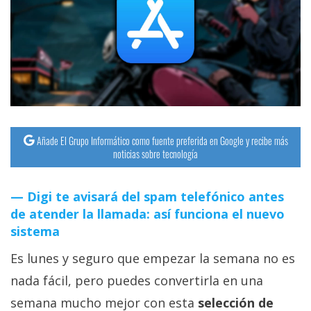
streaming
Operadores
Trucos
y
Tutoriales
Añade El Grupo Informático como fuente preferida en Google y recibe más
noticias sobre tecnología
Ciberseguridad
Digi te avisará del spam telefónico antes
Sistemas
de atender la llamada: así funciona el nuevo
operativos
sistema
Es lunes y seguro que empezar la semana no es
Profesional
nada fácil, pero puedes convertirla en una
+
semana mucho mejor con esta
selección de