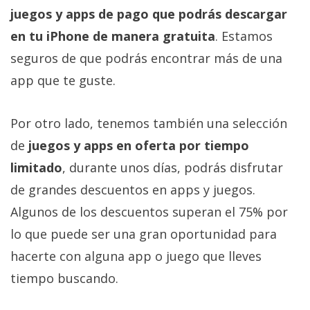
Más
juegos y apps de pago que podrás descargar
temas
en tu iPhone de manera gratuita
. Estamos
seguros de que podrás encontrar más de una
Sorteos
app que te guste.
Foros
Por otro lado, tenemos también una selección
de
juegos y apps en oferta por tiempo
Contacto
/
limitado
, durante unos días, podrás disfrutar
Sobre
de grandes descuentos en apps y juegos.
nosotros
Algunos de los descuentos superan el 75% por
/
Publicidad
lo que puede ser una gran oportunidad para
/
hacerte con alguna app o juego que lleves
Cambiar
tiempo buscando.
opciones
de