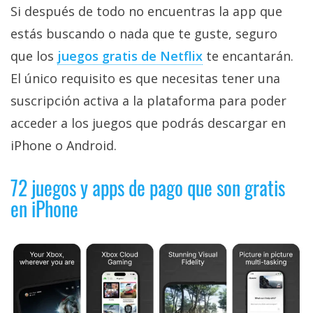
privacidad
Si después de todo no encuentras la app que
/
estás buscando o nada que te guste, seguro
Aviso
que los
juegos gratis de Netflix
te encantarán.
Legal
El único requisito es que necesitas tener una
suscripción activa a la plataforma para poder
El medio de
comunicación
acceder a los juegos que podrás descargar en
digital donde
encontrarás
iPhone o Android.
todas las
noticias sobre
72 juegos y apps de pago que son gratis
tecnología,
móviles,
en iPhone
ordenadores,
apps,
informática,
videojuegos,
comparativas,
trucos y
tutoriales.