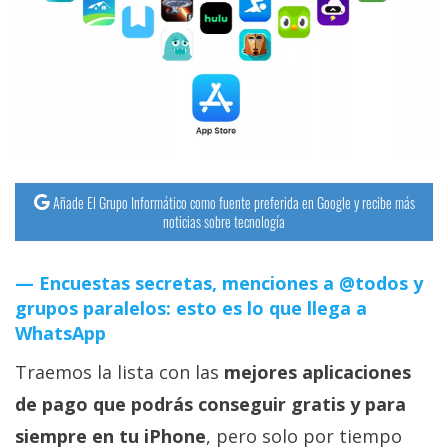
streaming
Operadores
Trucos
y
Tutoriales
Añade El Grupo Informático como fuente preferida en Google y recibe más
noticias sobre tecnología
Ciberseguridad
Encuestas secretas, menciones a @todos y
Sistemas
grupos paralelos: esto es lo que llega a
operativos
WhatsApp
Traemos la lista con las
mejores aplicaciones
Profesional
de pago que podrás conseguir gratis y para
+
siempre en tu iPhone
, pero solo por tiempo