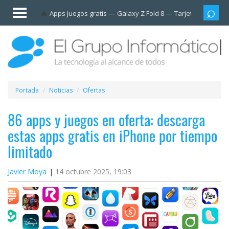
Invitado
Apps juegos gratis
Galaxy Z Fold 8
Tarjetas prepag
Iniciar
sesión /
Registrarse
Esenciales
Móviles
Portada
Noticias
Ofertas
Ofertas
86 apps y juegos en oferta: descarga
estas apps gratis en iPhone por tiempo
Apps
limitado
Redes
Javier Moya
14 octubre 2025, 19:03
sociales
Plataformas