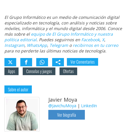
El Grupo Informático es un medio de comunicación digital
especializado en tecnología, con análisis y noticias sobre
móviles, informática y el mundo digital desde 2006. Conoce
más sobre el
equipo de El Grupo Informático y nuestra
política editorial
. Puedes seguirnos en
Facebook
,
X
,
Instagram
,
WhatsApp
,
Telegram
o
recibirnos en tu correo
para no perderte las últimas noticias de tecnología.
Ver Comentarios
Apps
Consolas y juegos
Ofertas
Sobre el autor
Javier Moya
@JavichuMoya
|
LinkedIn
Ver biografía