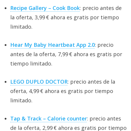
El Grupo
Informático
Recipe Gallery – Cook Book
: precio antes de
(CC) 2006-
la oferta, 3,99 € ahora es gratis por tiempo
2026.
Algunos
derechos
limitado.
reservados
.
Hear My Baby Heartbeat App 2.0
: precio
antes de la oferta, 7,99 € ahora es gratis por
tiempo limitado.
LEGO DUPLO DOCTOR
: precio antes de la
oferta, 4,99 € ahora es gratis por tiempo
limitado.
Tap & Track – Calorie counter
: precio antes
de la oferta, 2,99 € ahora es gratis por tiempo