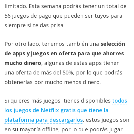
Más
limitado. Esta semana podrás tener un total de
temas
56 juegos de pago que pueden ser tuyos para
siempre si te das prisa.
Sorteos
Por otro lado, tenemos también una
selección
Foros
de apps y juegos en oferta para que ahorres
mucho dinero
, algunas de estas apps tienen
Contacto
/
una oferta de más del 50%, por lo que podrás
Sobre
obtenerlas por mucho menos dinero.
nosotros
/
Si quieres más juegos, tienes disponibles
todos
Publicidad
/
los juegos de Netflix gratis que tiene la
Cambiar
plataforma para descargarlos
, estos juegos son
opciones
en su mayoría offline, por lo que podrás jugar
de