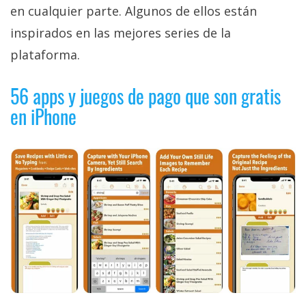
privacidad
en cualquier parte. Algunos de ellos están
/
inspirados en las mejores series de la
Aviso
plataforma.
Legal
56 apps y juegos de pago que son gratis
El medio de
en iPhone
comunicación
digital donde
encontrarás
todas las
noticias sobre
tecnología,
móviles,
ordenadores,
apps,
informática,
videojuegos,
comparativas,
trucos y
tutoriales.