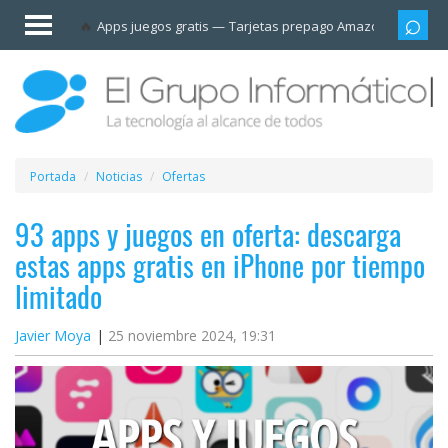
Invitado
Apps juegos gratis
Tarjetas prepago Amazon
Grupo
Iniciar
sesión /
Registrarse
Esenciales
Móviles
Portada
Noticias
Ofertas
Ofertas
93 apps y juegos en oferta: descarga
estas apps gratis en iPhone por tiempo
Apps
limitado
Redes
Javier Moya
25 noviembre 2024, 19:31
sociales
Plataformas