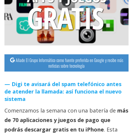
streaming
Operadores
Trucos
y
Tutoriales
Añade El Grupo Informático como fuente preferida en Google y recibe más
noticias sobre tecnología
Ciberseguridad
Digi te avisará del spam telefónico antes
Sistemas
de atender la llamada: así funciona el nuevo
operativos
sistema
Comenzamos la semana con una batería de
más
Profesional
de 70 aplicaciones y juegos de pago que
+
podrás descargar gratis en tu iPhone
. Esta