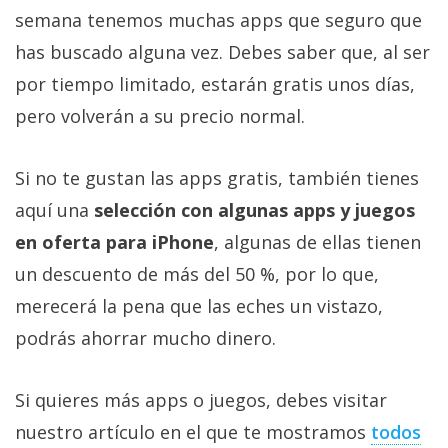
Más
semana tenemos muchas apps que seguro que
temas
has buscado alguna vez. Debes saber que, al ser
por tiempo limitado, estarán gratis unos días,
Sorteos
pero volverán a su precio normal.
Foros
Si no te gustan las apps gratis, también tienes
aquí una
selección con algunas apps y juegos
Contacto
/
en oferta para iPhone
, algunas de ellas tienen
Sobre
un descuento de más del 50 %, por lo que,
nosotros
merecerá la pena que las eches un vistazo,
/
Publicidad
podrás ahorrar mucho dinero.
/
Cambiar
Si quieres más apps o juegos, debes visitar
opciones
nuestro artículo en el que te mostramos
todos
de