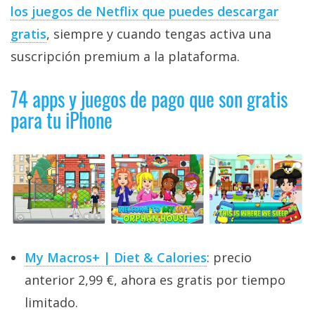
privacidad
los juegos de Netflix que puedes descargar
/
gratis
, siempre y cuando tengas activa una
Aviso
suscripción premium a la plataforma.
Legal
74 apps y juegos de pago que son gratis
El medio de
para tu iPhone
comunicación
digital donde
encontrarás
todas las
noticias sobre
tecnología,
móviles,
ordenadores,
apps,
informática,
videojuegos,
My Macros+ | Diet & Calories
: precio
comparativas,
trucos y
anterior 2,99 €, ahora es gratis por tiempo
tutoriales.
limitado.