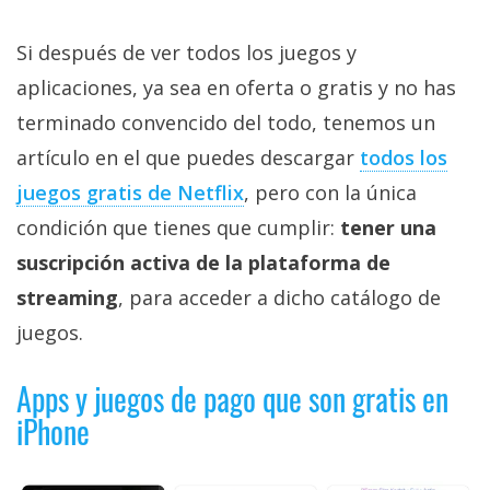
privacidad
/
Si después de ver todos los juegos y
Aviso
aplicaciones, ya sea en oferta o gratis y no has
Legal
terminado convencido del todo, tenemos un
artículo en el que puedes descargar
todos los
El medio de
comunicación
juegos gratis de Netflix
, pero con la única
digital donde
encontrarás
condición que tienes que cumplir:
tener una
todas las
suscripción activa de la plataforma de
noticias sobre
tecnología,
streaming
, para acceder a dicho catálogo de
móviles,
ordenadores,
juegos.
apps,
informática,
Apps y juegos de pago que son gratis en
videojuegos,
comparativas,
iPhone
trucos y
tutoriales.