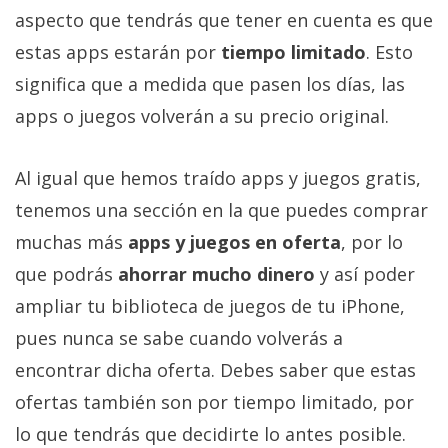
Más
aspecto que tendrás que tener en cuenta es que
temas
estas apps estarán por
tiempo limitado
. Esto
significa que a medida que pasen los días, las
Sorteos
apps o juegos volverán a su precio original.
Foros
Al igual que hemos traído apps y juegos gratis,
tenemos una sección en la que puedes comprar
Contacto
/
muchas más
apps y juegos en oferta
, por lo
Sobre
que podrás
ahorrar mucho dinero
y así poder
nosotros
ampliar tu biblioteca de juegos de tu iPhone,
/
Publicidad
pues nunca se sabe cuando volverás a
/
encontrar dicha oferta. Debes saber que estas
Cambiar
ofertas también son por tiempo limitado, por
opciones
lo que tendrás que decidirte lo antes posible.
de