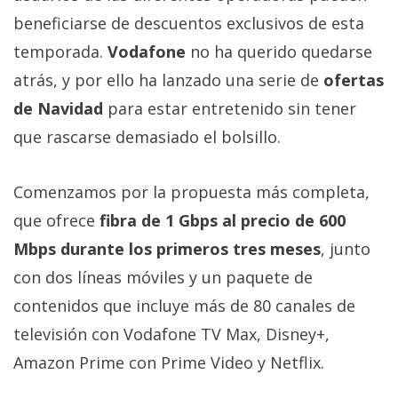
Más
beneficiarse de descuentos exclusivos de esta
temas
temporada.
Vodafone
no ha querido quedarse
atrás, y por ello ha lanzado una serie de
ofertas
Sorteos
de Navidad
para estar entretenido sin tener
que rascarse demasiado el bolsillo.
Foros
Contacto
Comenzamos por la propuesta más completa,
/
que ofrece
fibra de 1 Gbps al precio de 600
Sobre
Mbps durante los primeros tres meses
, junto
nosotros
con dos líneas móviles y un paquete de
/
Publicidad
contenidos que incluye más de 80 canales de
/
televisión con Vodafone TV Max, Disney+,
Cambiar
Amazon Prime con Prime Video y Netflix.
opciones
de