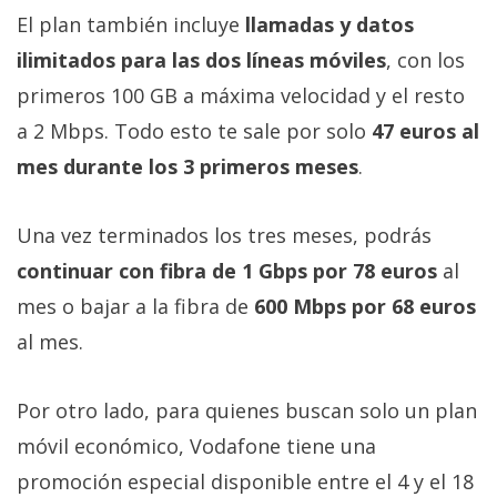
privacidad
El plan también incluye
llamadas y datos
/
ilimitados para las dos líneas móviles
, con los
Aviso
primeros 100 GB a máxima velocidad y el resto
Legal
a 2 Mbps. Todo esto te sale por solo
47 euros al
El medio de
mes durante los 3 primeros meses
.
comunicación
digital donde
encontrarás
Una vez terminados los tres meses, podrás
todas las
continuar con fibra de 1 Gbps por 78 euros
al
noticias sobre
tecnología,
mes o bajar a la fibra de
600 Mbps por 68 euros
móviles,
ordenadores,
al mes.
apps,
informática,
videojuegos,
Por otro lado, para quienes buscan solo un plan
comparativas,
trucos y
móvil económico, Vodafone tiene una
tutoriales.
promoción especial disponible entre el 4 y el 18