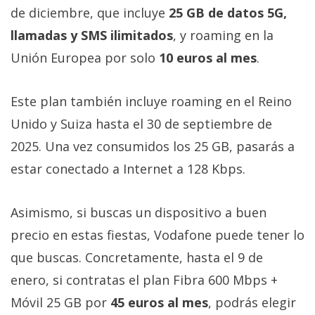
El Grupo
de diciembre, que incluye
25 GB de datos 5G,
Informático
(CC) 2006-
llamadas y SMS ilimitados
, y roaming en la
2026.
Algunos
derechos
Unión Europea por solo
10 euros al mes
.
reservados
.
Este plan también incluye roaming en el Reino
Unido y Suiza hasta el 30 de septiembre de
2025. Una vez consumidos los 25 GB, pasarás a
estar conectado a Internet a 128 Kbps.
Asimismo, si buscas un dispositivo a buen
precio en estas fiestas, Vodafone puede tener lo
que buscas. Concretamente, hasta el 9 de
enero, si contratas el plan Fibra 600 Mbps +
Móvil 25 GB por
45 euros al mes
, podrás elegir