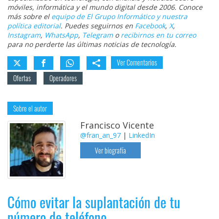
móviles, informática y el mundo digital desde 2006. Conoce
más sobre el
equipo de El Grupo Informático y nuestra
política editorial
. Puedes seguirnos en
Facebook
,
X
,
Instagram
,
WhatsApp
,
Telegram
o
recibirnos en tu correo
para no perderte las últimas noticias de tecnología.
Ver Comentarios
Ofertas
Operadores
Sobre el autor
Francisco Vicente
@fran_an_97
|
LinkedIn
Ver biografía
Cómo evitar la suplantación de tu
número de teléfono