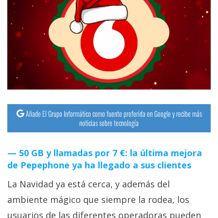
streaming
Operadores
Trucos
y
Tutoriales
Ciberseguridad
Añade El Grupo Informático como fuente preferida en Google y recibe más
noticias sobre tecnología
Sistemas
50 GB y llamadas por 7 €: la última mejora
operativos
de Pepephone ya ha llegado a sus clientes
Profesional
La Navidad ya está cerca, y además del
ambiente mágico que siempre la rodea, los
+
usuarios de las diferentes operadoras pueden