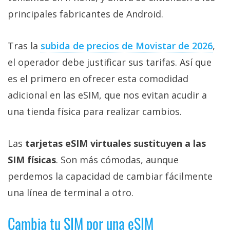
Más
principales fabricantes de Android.
temas
Tras la
subida de precios de Movistar de 2026
,
Sorteos
el operador debe justificar sus tarifas. Así que
es el primero en ofrecer esta comodidad
Foros
adicional en las eSIM, que nos evitan acudir a
Contacto
una tienda física para realizar cambios.
/
Sobre
Las
tarjetas eSIM virtuales sustituyen a las
nosotros
SIM físicas
. Son más cómodas, aunque
/
Publicidad
perdemos la capacidad de cambiar fácilmente
/
una línea de terminal a otro.
Cambiar
opciones
Cambia tu SIM por una eSIM
de