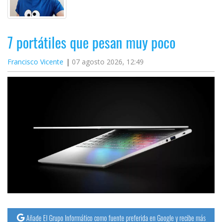
7 portátiles que pesan muy poco
Francisco Vicente
07 agosto 2026, 12:49
Añade El Grupo Informático como fuente preferida en Google y recibe más