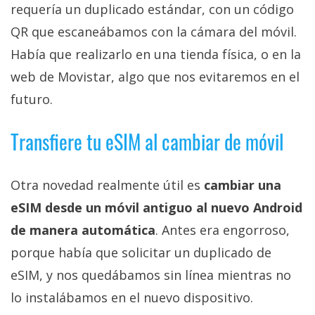
El Grupo
requería un duplicado estándar, con un código
Informático
(CC) 2006-
QR que escaneábamos con la cámara del móvil.
2026.
Algunos
Había que realizarlo en una tienda física, o en la
derechos
reservados
.
web de Movistar, algo que nos evitaremos en el
futuro.
Transfiere tu eSIM al cambiar de móvil
Otra novedad realmente útil es
cambiar una
eSIM desde un móvil antiguo al nuevo Android
de manera automática
. Antes era engorroso,
porque había que solicitar un duplicado de
eSIM, y nos quedábamos sin línea mientras no
lo instalábamos en el nuevo dispositivo.