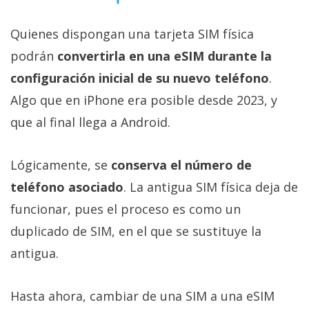
privacidad
/
Quienes dispongan una tarjeta SIM física
Aviso
podrán
convertirla en una eSIM durante la
Legal
configuración inicial de su nuevo teléfono
.
Algo que en iPhone era posible desde 2023, y
El medio de
comunicación
que al final llega a Android.
digital donde
encontrarás
todas las
Lógicamente, se
conserva el número de
noticias sobre
tecnología,
teléfono asociado
. La antigua SIM física deja de
móviles,
ordenadores,
funcionar, pues el proceso es como un
apps,
duplicado de SIM, en el que se sustituye la
informática,
videojuegos,
antigua.
comparativas,
trucos y
tutoriales.
Hasta ahora, cambiar de una SIM a una eSIM