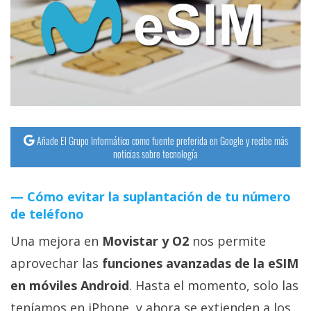
streaming
Operadores
Trucos
y
Tutoriales
Añade El Grupo Informático como fuente preferida en Google y recibe más
noticias sobre tecnología
Ciberseguridad
Cómo evitar la suplantación de tu número
Sistemas
de teléfono
operativos
Una mejora en
Movistar y O2
nos permite
Profesional
aprovechar las
funciones avanzadas de la eSIM
en móviles Android
. Hasta el momento, solo las
+
teníamos en iPhone, y ahora se extienden a los