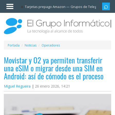
Invitado
Tarjetas prepago Amazon
Grupos de Telegram
Cali
Iniciar
sesión /
Registrarse
Esenciales
Móviles
Portada
Noticias
Operadores
Ofertas
Movistar y O2 ya permiten transferir
una eSIM o migrar desde una SIM en
Apps
Android: así de cómodo es el proceso
Redes
Miguel Regueira
26 enero 2026, 14:21
sociales
Plataformas