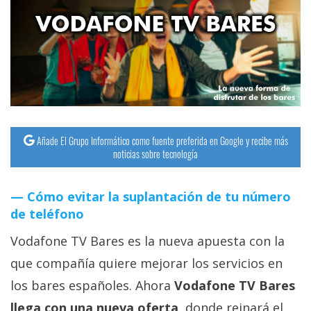
streaming
Operadores
Trucos
y
Tutoriales
Añade El Grupo Informático como fuente preferida en Google y recibe más
noticias sobre tecnología
Ciberseguridad
Cómo evitar la suplantación de tu número
Sistemas
de teléfono
operativos
Vodafone TV Bares es la nueva apuesta con la
Profesional
que compañía quiere mejorar los servicios en
los bares españoles. Ahora
Vodafone TV Bares
+
llega con una nueva oferta
, donde reinará el