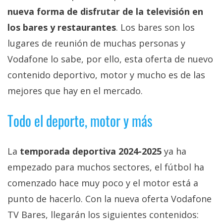
privacidad
nueva forma de disfrutar de la televisión en
/
los bares y restaurantes
. Los bares son los
Aviso
lugares de reunión de muchas personas y
Legal
Vodafone lo sabe, por ello, esta oferta de nuevo
El medio de
contenido deportivo, motor y mucho es de las
comunicación
mejores que hay en el mercado.
digital donde
encontrarás
todas las
Todo el deporte, motor y más
noticias sobre
tecnología,
móviles,
ordenadores,
La
temporada deportiva 2024-2025
ya ha
apps,
empezado para muchos sectores, el fútbol ha
informática,
videojuegos,
comenzado hace muy poco y el motor está a
comparativas,
trucos y
punto de hacerlo. Con la nueva oferta Vodafone
tutoriales.
TV Bares, llegarán los siguientes contenidos: