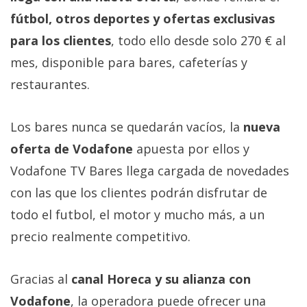
Más
fútbol, otros deportes y ofertas exclusivas
temas
para los clientes
, todo ello desde solo 270 € al
mes, disponible para bares, cafeterías y
Sorteos
restaurantes.
Foros
Los bares nunca se quedarán vacíos, la
nueva
Contacto
oferta de Vodafone
apuesta por ellos y
/
Vodafone TV Bares llega cargada de novedades
Sobre
con las que los clientes podrán disfrutar de
nosotros
/
todo el futbol, el motor y mucho más, a un
Publicidad
precio realmente competitivo.
/
Cambiar
Gracias al
canal Horeca y su alianza con
opciones
de
Vodafone
, la operadora puede ofrecer una