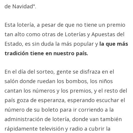
Más
de Navidad".
temas
Esta lotería, a pesar de que no tiene un premio
Sorteos
tan alto como otras de Loterías y Apuestas del
Estado, es sin duda la más popular y
la que más
Foros
tradición tiene en nuestro país.
Contacto
/
En el día del sorteo, gente se disfraza en el
Sobre
salón donde ruedan los bombos, los niños
nosotros
cantan los números y los premios, y el resto del
/
país goza de esperanza, esperando escuchar el
Publicidad
/
número de su boleto para ir corriendo a la
Cambiar
administración de lotería, donde van también
opciones
rápidamente televisión y radio a cubrir la
de