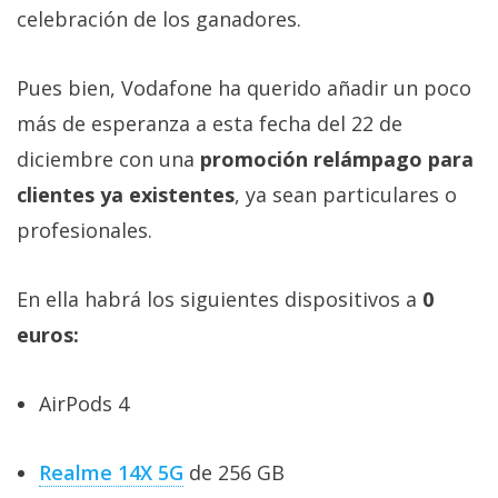
privacidad
celebración de los ganadores.
/
Aviso
Pues bien, Vodafone ha querido añadir un poco
Legal
más de esperanza a esta fecha del 22 de
diciembre con una
promoción relámpago para
El medio de
comunicación
clientes ya existentes
, ya sean particulares o
digital donde
encontrarás
profesionales.
todas las
noticias sobre
tecnología,
En ella habrá los siguientes dispositivos a
0
móviles,
euros:
ordenadores,
apps,
informática,
videojuegos,
AirPods 4
comparativas,
trucos y
tutoriales.
Realme 14X 5G
de 256 GB