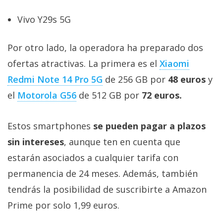
El Grupo
Informático
Vivo Y29s 5G
(CC) 2006-
2026.
Algunos
derechos
Por otro lado, la operadora ha preparado dos
reservados
.
ofertas atractivas. La primera es el
Xiaomi
Redmi Note 14 Pro 5G
de 256 GB por
48 euros
y
el
Motorola G56
de 512 GB por
72 euros.
Estos smartphones
se pueden pagar a plazos
sin intereses
, aunque ten en cuenta que
estarán asociados a cualquier tarifa con
permanencia de 24 meses. Además, también
tendrás la posibilidad de suscribirte a Amazon
Prime por solo 1,99 euros.