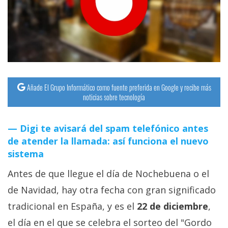
streaming
Operadores
Trucos
y
Tutoriales
Añade El Grupo Informático como fuente preferida en Google y recibe más
noticias sobre tecnología
Ciberseguridad
Digi te avisará del spam telefónico antes
de atender la llamada: así funciona el nuevo
Sistemas
sistema
operativos
Antes de que llegue el día de Nochebuena o el
Profesional
de Navidad, hay otra fecha con gran significado
tradicional en España, y es el
22 de diciembre
,
+
el día en el que se celebra el sorteo del "Gordo