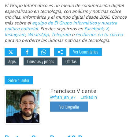
El Grupo Informático es un medio de comunicación digital
especializado en tecnología, con análisis y noticias sobre
móviles, informática y el mundo digital desde 2006. Conoce
más sobre el
equipo de El Grupo Informático y nuestra
política editorial
. Puedes seguirnos en
Facebook
,
X
,
Instagram
,
WhatsApp
,
Telegram
o
recibirnos en tu correo
para no perderte las últimas noticias de tecnología.
Ver Comentarios
Apps
Consolas y juegos
Ofertas
Sobre el autor
Francisco Vicente
@fran_an_97
|
LinkedIn
Ver biografía