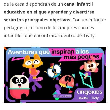
privacidad
de la casa dispondrán de un
canal infantil
/
educativo en el que aprender y divertirse
Aviso
serán los principales objetivos
. Con un enfoque
Legal
pedagógico, es uno de los mejores canales
infantiles que encontrarás dentro de Tivify.
El medio de
comunicación
digital donde
encontrarás
todas las
noticias sobre
tecnología,
móviles,
ordenadores,
apps,
informática,
videojuegos,
comparativas,
trucos y
tutoriales.