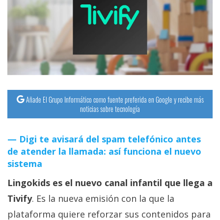
streaming
Operadores
Trucos
y
Tutoriales
Añade El Grupo Informático como fuente preferida en Google y recibe más
noticias sobre tecnología
Ciberseguridad
Digi te avisará del spam telefónico antes
Sistemas
de atender la llamada: así funciona el nuevo
operativos
sistema
Lingokids es el nuevo canal infantil que llega a
Profesional
Tivify
. Es la nueva emisión con la que la
+
plataforma quiere reforzar sus contenidos para