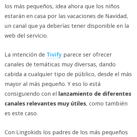
Más
los más pequeños, idea ahora que los niños
temas
estarán en casa por las vacaciones de Navidad,
un canal que ya deberías tener disponible en la
Sorteos
web del servicio.
Foros
La intención de
Tivify
parece ser ofrecer
canales de temáticas muy diversas, dando
Contacto
/
cabida a cualquier tipo de público, desde el más
Sobre
mayor al más pequeño. Y eso lo está
nosotros
consiguiendo con el
lanzamiento de diferentes
/
Publicidad
canales relevantes muy útiles
, como también
/
es este caso.
Cambiar
opciones
Con Lingokids los padres de los más pequeños
de