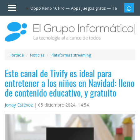
Invitado
Oppo Reno 16 Pro
Apps juegos gratis
Tarjetas prep
Iniciar
sesión /
Registrarse
Esenciales
Móviles
Portada
Noticias
Plataformas streaming
Ofertas
Este canal de Tivify es ideal para
entretener a los niños en Navidad: lleno
Apps
de contenido educativo, y gratuito
Redes
Jonay Estévez
05 diciembre 2024, 14:54
sociales
Plataformas