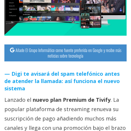
streaming
Operadores
Trucos
y
Tutoriales
Añade El Grupo Informático como fuente preferida en Google y recibe más
noticias sobre tecnología
Ciberseguridad
Digi te avisará del spam telefónico antes
de atender la llamada: así funciona el nuevo
Sistemas
sistema
operativos
Lanzado el
nuevo plan Premium de Tivify
. La
Profesional
popular plataforma de streaming renueva su
suscripción de pago añadiendo muchos más
+
canales y llega con una promoción bajo el brazo