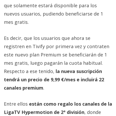
Más
que solamente estará disponible para los
temas
nuevos usuarios, pudiendo beneficiarse de 1
mes gratis.
Sorteos
Es decir, que los usuarios que ahora se
Foros
registren en Tivify por primera vez y contraten
este nuevo plan Premium se beneficiarán de 1
Contacto
/
mes gratis, luego pagarán la cuota habitual.
Sobre
Respecto a ese tenido,
la nueva suscripción
nosotros
tendrá un precio de 9,99 €/mes e incluirá 22
/
Publicidad
canales premium
.
/
Cambiar
Entre ellos
están como regalo los canales de la
opciones
LigaTV Hypermotion de 2ª división
, donde
de