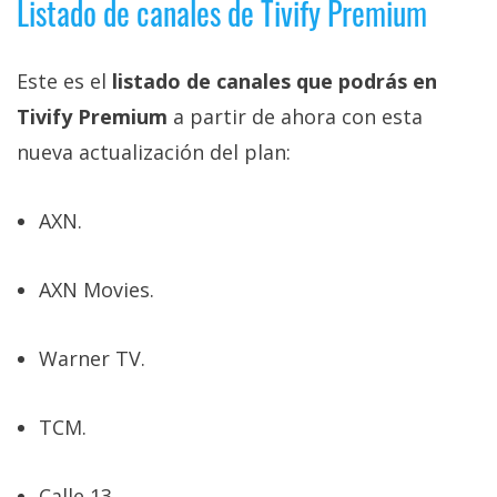
Listado de canales de Tivify Premium
El Grupo
Informático
(CC) 2006-
2026.
Algunos
Este es el
listado de canales que podrás en
derechos
reservados
.
Tivify Premium
a partir de ahora con esta
nueva actualización del plan:
AXN.
AXN Movies.
Warner TV.
TCM.
Calle 13.