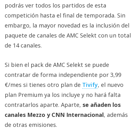
privacidad
podrás ver todos los partidos de esta
/
competición hasta el final de temporada. Sin
Aviso
embargo, la mayor novedad es la inclusión del
Legal
paquete de canales de AMC Selekt con un total
de 14 canales.
El medio de
comunicación
digital donde
encontrarás
Si bien el pack de AMC Selekt se puede
todas las
contratar de forma independiente por 3,99
noticias sobre
tecnología,
€/mes si tienes otro plan de
Tivify
, el nuevo
móviles,
ordenadores,
plan Premium ya los incluye y no hará falta
apps,
contratarlos aparte. Aparte,
se añaden los
informática,
videojuegos,
canales Mezzo y CNN Internacional
, además
comparativas,
trucos y
de otras emisiones.
tutoriales.