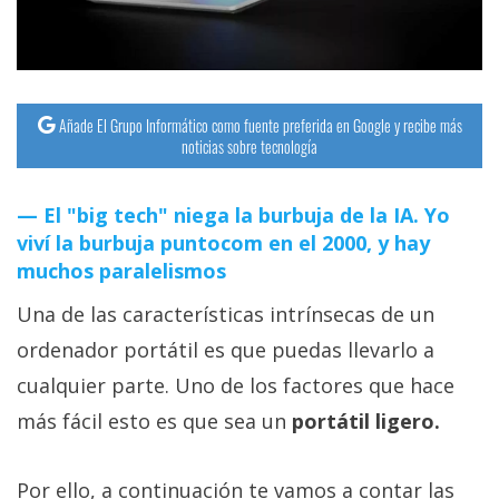
Añade El Grupo Informático como fuente preferida en Google y recibe más
noticias sobre tecnología
El "big tech" niega la burbuja de la IA. Yo
viví la burbuja puntocom en el 2000, y hay
muchos paralelismos
Una de las características intrínsecas de un
ordenador portátil es que puedas llevarlo a
cualquier parte. Uno de los factores que hace
más fácil esto es que sea un
portátil ligero.
Por ello, a continuación te vamos a contar las