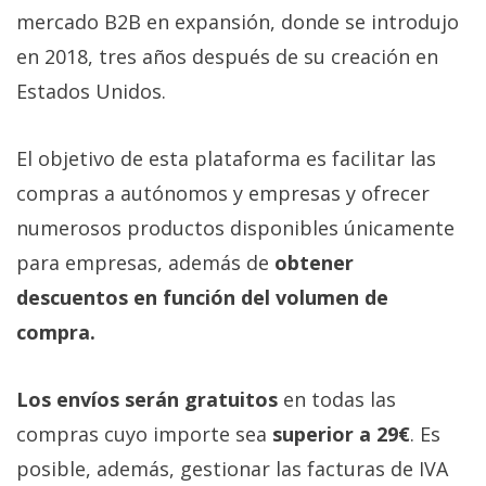
Más
mercado B2B en expansión, donde se introdujo
temas
en 2018, tres años después de su creación en
Estados Unidos.
Sorteos
El objetivo de esta plataforma es facilitar las
Foros
compras a autónomos y empresas y ofrecer
numerosos productos disponibles únicamente
Contacto
/
para empresas, además de
obtener
Sobre
descuentos en función del volumen de
nosotros
compra.
/
Publicidad
/
Los envíos serán gratuitos
en todas las
Cambiar
compras cuyo importe sea
superior a 29€
. Es
opciones
posible, además, gestionar las facturas de IVA
de