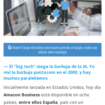
streaming
Operadores
Trucos
y
Tutoriales
Añade El Grupo Informático como fuente preferida en Google y recibe más
noticias sobre tecnología
Ciberseguridad
El "big tech" niega la burbuja de la IA. Yo
Sistemas
viví la burbuja puntocom en el 2000, y hay
operativos
muchos paralelismos
Inicialmente lanzada en Estados Unidos, hoy día
Profesional
Amazon Business
está disponible en ocho
+
países,
entre ellos España
, país con un