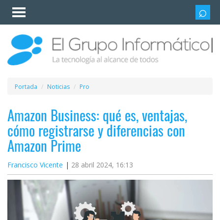
Invitado
Iniciar
sesión /
Registrarse
Esenciales
Móviles
Portada
Noticias
Pro
Ofertas
Amazon Business: qué es, ventajas,
cómo registrarse y diferencias con
Apps
Amazon Prime
Redes
Francisco Vicente
28 abril 2024, 16:13
sociales
Plataformas