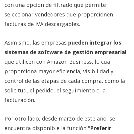
privacidad
con una opción de filtrado que permite
/
seleccionar vendedores que proporcionen
Aviso
facturas de IVA descargables.
Legal
Asimismo, las empresas
pueden integrar los
El medio de
comunicación
sistemas de software de gestión empresarial
digital donde
que utilicen con Amazon Business, lo cual
encontrarás
todas las
proporciona mayor eficiencia, visibilidad y
noticias sobre
tecnología,
control de las etapas de cada compra, como la
móviles,
ordenadores,
solicitud, el pedido, el seguimiento o la
apps,
facturación.
informática,
videojuegos,
comparativas,
Por otro lado, desde marzo de este año, se
trucos y
tutoriales.
encuentra disponible la función "
Preferir