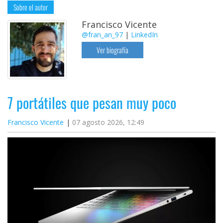
Sobre el autor
Francisco Vicente
@fran_an_97
|
LinkedIn
Ver biografía
7 portátiles que pesan muy poco
Francisco Vicente
07 agosto 2026, 12:49