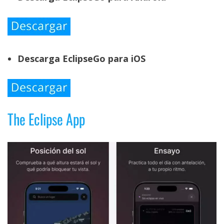
Descarga EclipseGo para iOS
The Eclipse App