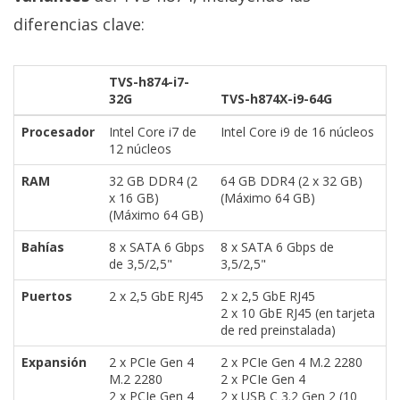
diferencias clave:
TVS-h874-i7-
32G
TVS-h874X-i9-64G
Procesador
Intel Core i7 de
Intel Core i9 de 16 núcleos
12 núcleos
RAM
32 GB DDR4 (2
64 GB DDR4 (2 x 32 GB)
x 16 GB)
(Máximo 64 GB)
(Máximo 64 GB)
Bahías
8 x SATA 6 Gbps
8 x SATA 6 Gbps de
de 3,5/2,5"
3,5/2,5"
Puertos
2 x 2,5 GbE RJ45
2 x 2,5 GbE RJ45
2 x 10 GbE RJ45 (en tarjeta
de red preinstalada)
Expansión
2 x PCIe Gen 4
2 x PCIe Gen 4 M.2 2280
M.2 2280
2 x PCIe Gen 4
2 x PCIe Gen 4
2 x USB C 3.2 Gen 2 (10