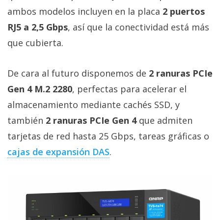
privacidad
ambos modelos incluyen en la placa
2 puertos
/
RJ5 a 2,5 Gbps
, así que la conectividad está más
Aviso
que cubierta.
Legal
De cara al futuro disponemos de
2 ranuras PCIe
El medio de
comunicación
Gen 4 M.2 2280
, perfectas para acelerar el
digital donde
encontrarás
almacenamiento mediante cachés SSD, y
todas las
noticias sobre
también
2 ranuras PCIe Gen 4
que admiten
tecnología,
tarjetas de red hasta 25 Gbps, tareas gráficas o
móviles,
ordenadores,
cajas de expansión DAS
.
apps,
informática,
videojuegos,
comparativas,
trucos y
tutoriales.