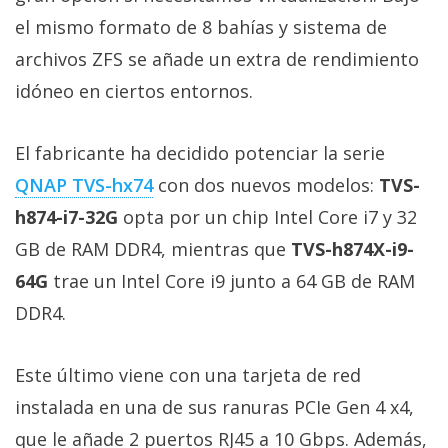
Más
el mismo formato de 8 bahías y sistema de
temas
archivos ZFS se añade un extra de rendimiento
idóneo en ciertos entornos.
Sorteos
El fabricante ha decidido potenciar la serie
Foros
QNAP TVS-hx74
con dos nuevos modelos:
TVS-
Contacto
h874-i7-32G
opta por un chip Intel Core i7 y 32
/
GB de RAM DDR4, mientras que
TVS-h874X-i9-
Sobre
64G
trae un Intel Core i9 junto a 64 GB de RAM
nosotros
/
DDR4.
Publicidad
/
Este último viene con una tarjeta de red
Cambiar
instalada en una de sus ranuras PCIe Gen 4 x4,
opciones
de
que le añade 2 puertos RJ45 a 10 Gbps. Además,