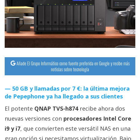
streaming
Operadores
Trucos
y
Tutoriales
Añade El Grupo Informático como fuente preferida en Google y recibe más
noticias sobre tecnología
Ciberseguridad
50 GB y llamadas por 7 €: la última mejora
Sistemas
de Pepephone ya ha llegado a sus clientes
operativos
El potente
QNAP TVS-h874
recibe ahora dos
Profesional
nuevas versiones con
procesadores Intel Core
i9 y i7
, que convierten este versátil NAS en una
+
gran opción si necesitamos virtualización. Bajo