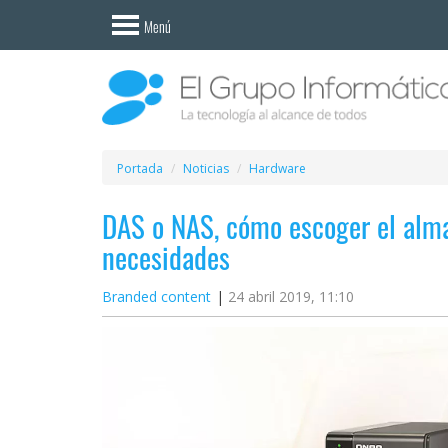
Invitado
Menú
Iniciar
sesión /
Registrarse
Esenciales
Móviles
Portada
Noticias
Hardware
DAS o NAS, cómo escoger el alm
Ofertas
necesidades
Apps
Branded content
24 abril 2019, 11:10
Redes
sociales
Plataformas