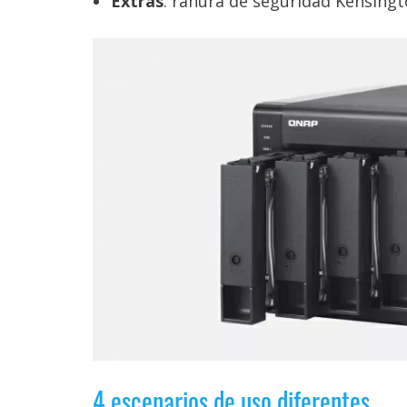
Extras
: ranura de seguridad Kensingt
4 escenarios de uso diferentes