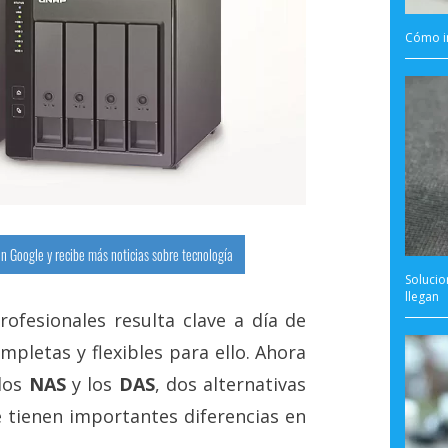
Cómo i
n Google y recibe más noticias sobre tecnología
Soluci
llegan
ofesionales resulta clave a día de
mpletas y flexibles para ello. Ahora
los
NAS
y los
DAS
, dos alternativas
e tienen importantes diferencias en