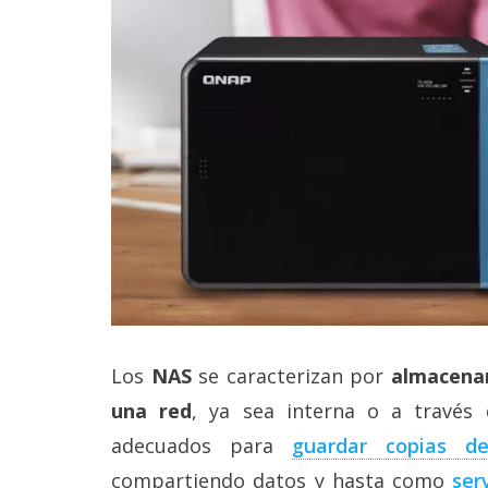
Legal
El medio de
comunicación
digital donde
encontrarás
todas las
noticias sobre
tecnología,
móviles,
ordenadores,
apps,
informática,
videojuegos,
comparativas,
trucos y
tutoriales.
Los
NAS
se caracterizan por
almacenar
El Grupo
una red
, ya sea interna o a través 
Informático
(CC) 2006-
adecuados para
guardar copias de
2026.
Algunos
compartiendo datos y hasta como
ser
derechos