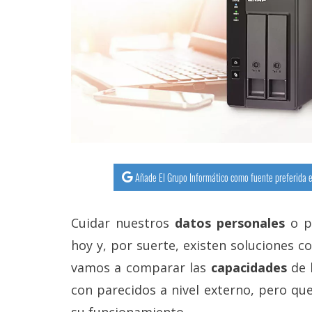
streaming
Operadores
Trucos
y
Tutoriales
Ciberseguridad
Añade El Grupo Informático como fuente preferida e
Sistemas
operativos
Cuidar nuestros
datos personales
o pr
hoy y, por suerte, existen soluciones co
Profesional
vamos a comparar las
capacidades
de 
con parecidos a nivel externo, pero qu
+
su funcionamiento.