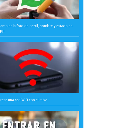
mbiar la foto de perfil, nombre y estado en
App
ear una red WiFi con el móvil