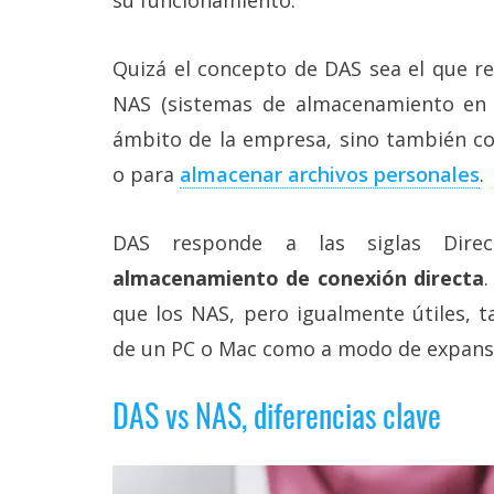
Más
temas
Quizá el concepto de DAS sea el que re
NAS (sistemas de almacenamiento en r
Sorteos
ámbito de la empresa, sino también 
Foros
o para
almacenar archivos personales
.
Contacto
DAS responde a las siglas Direc
/
Sobre
almacenamiento de conexión directa
.
nosotros
que los NAS, pero igualmente útiles, t
/
Publicidad
de un PC o Mac como a modo de expans
/
Cambiar
opciones
DAS vs NAS, diferencias clave
de
privacidad
/
Aviso