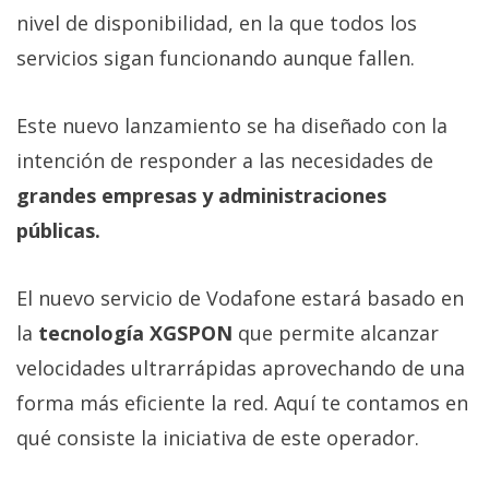
Más
nivel de disponibilidad, en la que todos los
temas
servicios sigan funcionando aunque fallen.
Sorteos
Este nuevo lanzamiento se ha diseñado con la
intención de responder a las necesidades de
Foros
grandes empresas y administraciones
públicas.
Contacto
/
Sobre
El nuevo servicio de Vodafone estará basado en
nosotros
la
tecnología XGSPON
que permite alcanzar
/
velocidades ultrarrápidas aprovechando de una
Publicidad
/
forma más eficiente la red. Aquí te contamos en
Cambiar
qué consiste la iniciativa de este operador.
opciones
de