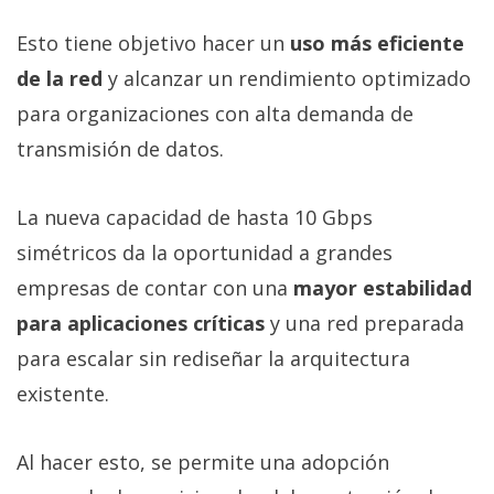
El Grupo
Informático
Esto tiene objetivo hacer un
uso más eficiente
(CC) 2006-
2026.
Algunos
de la red
y alcanzar un rendimiento optimizado
derechos
reservados
.
para organizaciones con alta demanda de
transmisión de datos.
La nueva capacidad de hasta 10 Gbps
simétricos da la oportunidad a grandes
empresas de contar con una
mayor estabilidad
para aplicaciones críticas
y una red preparada
para escalar sin rediseñar la arquitectura
existente.
Al hacer esto, se permite una adopción