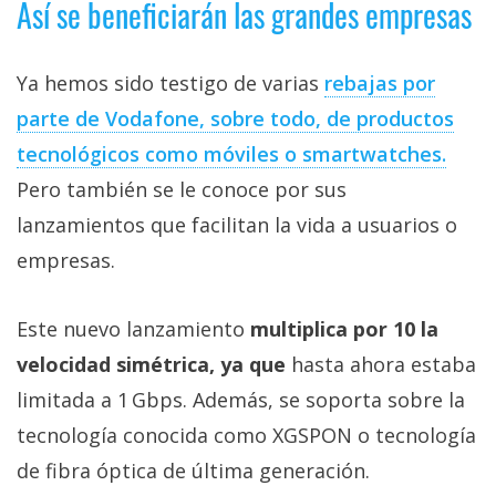
Así se beneficiarán las grandes empresas
privacidad
/
Aviso
Ya hemos sido testigo de varias
rebajas por
Legal
parte de Vodafone, sobre todo, de productos
tecnológicos como móviles o smartwatches.
El medio de
comunicación
Pero también se le conoce por sus
digital donde
lanzamientos que facilitan la vida a usuarios o
encontrarás
todas las
empresas.
noticias sobre
tecnología,
móviles,
Este nuevo lanzamiento
multiplica por 10 la
ordenadores,
apps,
velocidad simétrica, ya que
hasta ahora estaba
informática,
videojuegos,
limitada a 1 Gbps. Además, se soporta sobre la
comparativas,
tecnología conocida como XGSPON o tecnología
trucos y
tutoriales.
de fibra óptica de última generación.