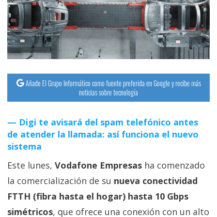
streaming
Operadores
Trucos
y
Tutoriales
Añade El Grupo Informático como fuente preferida en Google y recibe más
noticias sobre tecnología
Ciberseguridad
Digi te avisará del spam telefónico antes
de atender la llamada: así funciona el nuevo
Sistemas
sistema
operativos
Este lunes,
Vodafone Empresas
ha comenzado
Profesional
la comercialización de su
nueva conectividad
FTTH (fibra hasta el hogar) hasta 10 Gbps
+
simétricos
, que ofrece una conexión con un alto