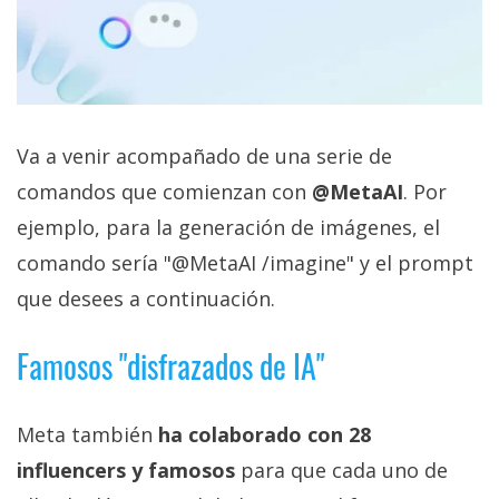
El Grupo
Informático
(CC) 2006-
2026.
Algunos
derechos
reservados
.
Va a venir acompañado de una serie de
comandos que comienzan con
@MetaAI
. Por
ejemplo, para la generación de imágenes, el
comando sería "@MetaAI /imagine" y el prompt
que desees a continuación.
Famosos "disfrazados de IA"
Meta también
ha colaborado con 28
influencers y famosos
para que cada uno de