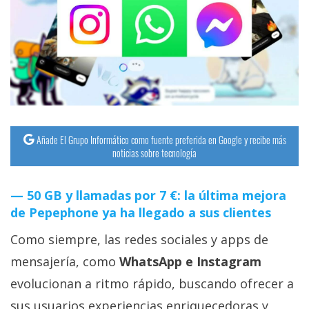
streaming
Operadores
Trucos
y
Tutoriales
Añade El Grupo Informático como fuente preferida en Google y recibe más
noticias sobre tecnología
Ciberseguridad
50 GB y llamadas por 7 €: la última mejora
Sistemas
de Pepephone ya ha llegado a sus clientes
operativos
Como siempre, las redes sociales y apps de
Profesional
mensajería, como
WhatsApp e Instagram
evolucionan a ritmo rápido, buscando ofrecer a
+
sus usuarios experiencias enriquecedoras y