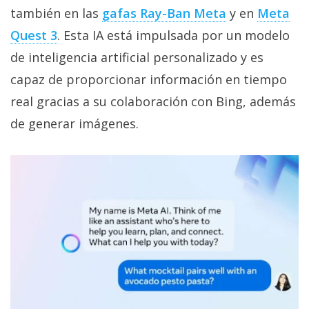
privacidad
también en las
gafas Ray-Ban Meta
y en
Meta
/
Quest 3
. Esta IA está impulsada por un modelo
Aviso
de inteligencia artificial personalizado y es
Legal
capaz de proporcionar información en tiempo
real gracias a su colaboración con Bing, además
El medio de
comunicación
de generar imágenes.
digital donde
encontrarás
todas las
noticias sobre
tecnología,
móviles,
ordenadores,
apps,
informática,
videojuegos,
comparativas,
trucos y
tutoriales.