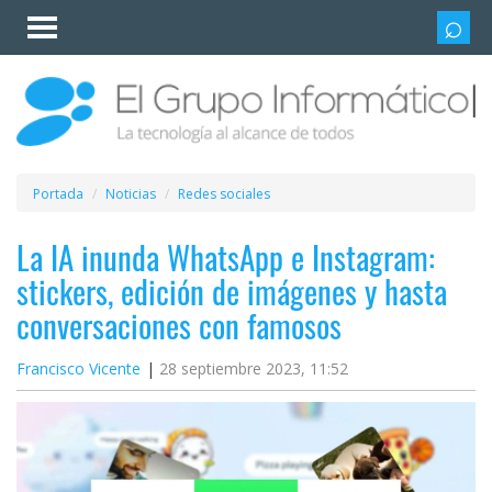
Invitado
Iniciar
sesión /
Registrarse
Esenciales
Móviles
Portada
Noticias
Redes sociales
Ofertas
La IA inunda WhatsApp e Instagram:
stickers, edición de imágenes y hasta
Apps
conversaciones con famosos
Redes
Francisco Vicente
28 septiembre 2023, 11:52
sociales
Plataformas