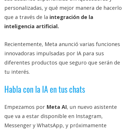
Más
personalizadas, y qué mejor manera de hacerlo
temas
que a través de la
integración de la
inteligencia artificial.
Sorteos
Recientemente, Meta anunció varias funciones
Foros
innovadoras impulsadas por IA para sus
Contacto
diferentes productos que seguro que serán de
/
tu interés.
Sobre
nosotros
Habla con la IA en tus chats
/
Publicidad
/
Empezamos por
Meta AI
, un nuevo asistente
Cambiar
que va a estar disponible en Instagram,
opciones
Messenger y WhatsApp, y próximamente
de