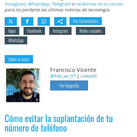
Instagram
,
WhatsApp
,
Telegram
o
recibirnos en tu correo
para no perderte las últimas noticias de tecnología.
Ver Comentarios
Apps
Facebook
Instagram
Redes sociales
WhatsApp
Sobre el autor
Francisco Vicente
@fran_an_97
|
LinkedIn
Ver biografía
Cómo evitar la suplantación de tu
número de teléfono