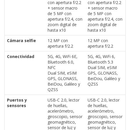
El Grupo
con apertura f/2.2
con apertura f/2.2
Informático
+ sensor macro
+ sensor macro
(CC) 2006-
de 5 MP con
de 5 MP con
2026.
Algunos
apertura f/2.4, con
apertura f/2.4, con
derechos
zoom digital de
zoom digital de
reservados
.
hasta x10
hasta x10
Cámara selfie
12 MP con
12 MP con
apertura f/2.2
apertura f/2.2
Conectividad
5G, 4G, WiFi 6E,
5G, 4G, WiFi 6,
Bluetooth 6.0,
Bluetooth 5.3
NFC
Dual SIM, eSIM
Dual SIM, eSIM
GPS, GLONASS,
GPS, GLONASS,
BeiDou, Galileo y
BeiDou, Galileo y
QZSS
QZSS
Puertos y
USB-C 2.0, lector
USB-C 2.0, lector
sensores
de huellas,
de huellas,
acelerómetro,
acelerómetro,
giroscopio, sensor
giroscopio, sensor
geomagnético,
geomagnético,
sensor de luz y
sensor de luz y