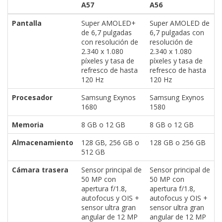
A57
A56
privacidad
/
Pantalla
Super AMOLED+
Super AMOLED de
Aviso
de 6,7 pulgadas
6,7 pulgadas con
con resolución de
resolución de
Legal
2.340 x 1.080
2.340 x 1.080
píxeles y tasa de
píxeles y tasa de
refresco de hasta
refresco de hasta
El medio de
120 Hz
120 Hz
comunicación
digital donde
Procesador
Samsung Exynos
Samsung Exynos
encontrarás
1680
1580
todas las
noticias sobre
Memoria
8 GB o 12 GB
8 GB o 12 GB
tecnología,
móviles,
Almacenamiento
128 GB, 256 GB o
128 GB o 256 GB
ordenadores,
512 GB
apps,
informática,
Cámara trasera
Sensor principal de
Sensor principal de
videojuegos,
50 MP con
50 MP con
comparativas,
apertura f/1.8,
apertura f/1.8,
trucos y
autofocus y OIS +
autofocus y OIS +
tutoriales.
sensor ultra gran
sensor ultra gran
angular de 12 MP
angular de 12 MP