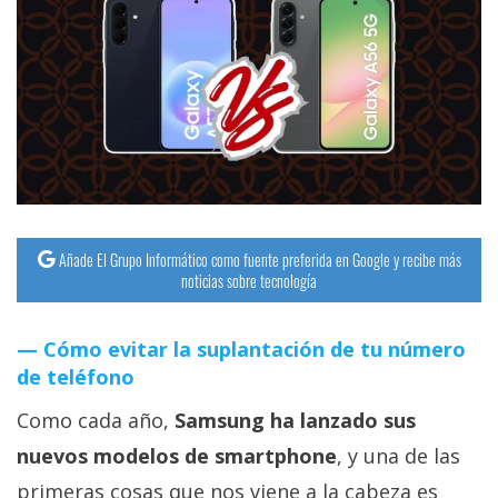
streaming
Operadores
Trucos
y
Tutoriales
Ciberseguridad
Añade El Grupo Informático como fuente preferida en Google y recibe más
noticias sobre tecnología
Sistemas
Cómo evitar la suplantación de tu número
operativos
de teléfono
Profesional
Como cada año,
Samsung ha lanzado sus
nuevos modelos de smartphone
, y una de las
+
primeras cosas que nos viene a la cabeza es