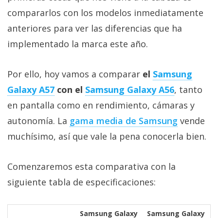
Más
compararlos con los modelos inmediatamente
temas
anteriores para ver las diferencias que ha
implementado la marca este año.
Sorteos
Por ello, hoy vamos a comparar
el
Samsung
Foros
Galaxy A57‎
con el
Samsung Galaxy A56‎
, tanto
Contacto
en pantalla como en rendimiento, cámaras y
/
autonomía. La
gama media de Samsung‎
vende
Sobre
muchísimo, así que vale la pena conocerla bien.
nosotros
/
Publicidad
Comenzaremos esta comparativa con la
/
siguiente tabla de especificaciones:
Cambiar
opciones
de
Samsung Galaxy
Samsung Galaxy