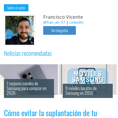
Sobre el autor
Francisco Vicente
@fran_an_97
|
LinkedIn
Ver biografía
Noticias recomendadas
7 mejores móviles de 
Samsung para comprar en 
9 móviles baratos de 
2026
Samsung en 2026
Cómo evitar la suplantación de tu