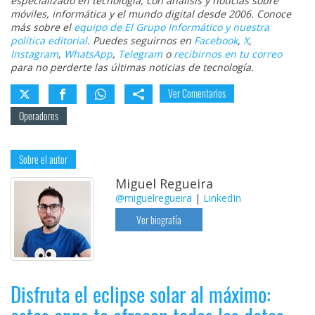
especializado en tecnología, con análisis y noticias sobre
móviles, informática y el mundo digital desde 2006. Conoce
más sobre el
equipo de El Grupo Informático y nuestra
política editorial
. Puedes seguirnos en
Facebook
,
X
,
Instagram
,
WhatsApp
,
Telegram
o
recibirnos en tu correo
para no perderte las últimas noticias de tecnología.
Ver Comentarios
Operadores
Sobre el autor
Miguel Regueira
@miguelregueira
|
LinkedIn
Ver biografía
Disfruta el eclipse solar al máximo: