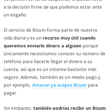
Más
a la decisión firme de que podemos estar ante
temas
un engaño.
Sorteos
El servicio de Bizum forma parte de nuestra
vida diaria y es un
recurso muy útil cuando
Foros
queremos enviarle dinero a alguien
porque
Contacto
únicamente necesitamos conocer su número de
/
teléfono para hacerle llegar el dinero a su
Sobre
cuenta, así que es un sistema bastante más
nosotros
/
seguro. Además, también es un medio pago y,
Publicidad
por ejemplo,
Amazon ya acepta Bizum
para
/
pagar.
Cambiar
opciones
de
Sin embargo,
también podrías recibir un Bizum