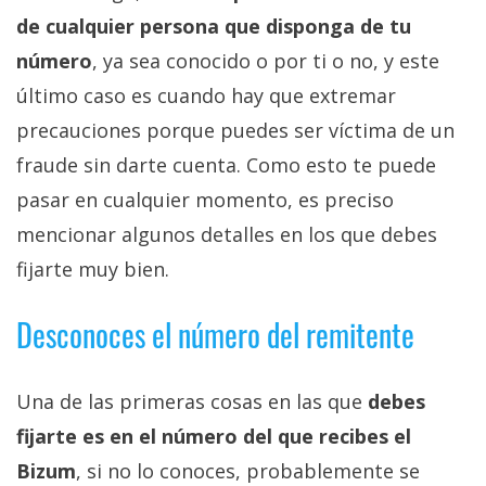
privacidad
de cualquier persona que disponga de tu
/
número
, ya sea conocido o por ti o no, y este
Aviso
último caso es cuando hay que extremar
Legal
precauciones porque puedes ser víctima de un
El medio de
fraude sin darte cuenta. Como esto te puede
comunicación
pasar en cualquier momento, es preciso
digital donde
encontrarás
mencionar algunos detalles en los que debes
todas las
noticias sobre
fijarte muy bien.
tecnología,
móviles,
Desconoces el número del remitente
ordenadores,
apps,
informática,
videojuegos,
Una de las primeras cosas en las que
debes
comparativas,
trucos y
fijarte es en el número del que recibes el
tutoriales.
Bizum
, si no lo conoces, probablemente se