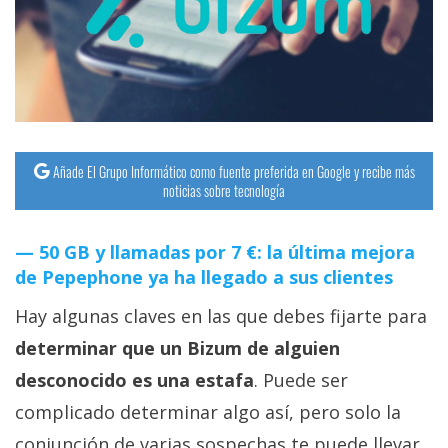
streaming
Operadores
Trucos
y
Tutoriales
Añade El Grupo Informático como fuente preferida en Google y recibe más
noticias sobre tecnología
Ciberseguridad
50 GB y llamadas por 7 €: la última mejora
de Pepephone ya ha llegado a sus clientes
Sistemas
operativos
Hay algunas claves en las que debes fijarte para
determinar que un Bizum de alguien
Profesional
desconocido es una estafa
. Puede ser
complicado determinar algo así, pero solo la
+
conjunción de varias sospechas te puede llevar