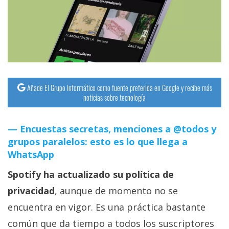
streaming
Operadores
Trucos
y
Tutoriales
Añade El Grupo Informático como fuente preferida en Google y recibe más
noticias sobre tecnología
Ciberseguridad
Encuestas secretas, menciones a @todos y
grupos paralelos: esto es lo que llega a
Sistemas
WhatsApp
operativos
Spotify ha actualizado su política de
Profesional
privacidad
, aunque de momento no se
encuentra en vigor. Es una práctica bastante
+
común que da tiempo a todos los suscriptores