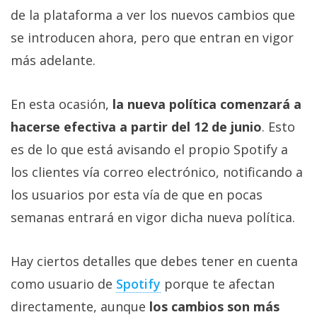
Más
de la plataforma a ver los nuevos cambios que
temas
se introducen ahora, pero que entran en vigor
más adelante.
Sorteos
En esta ocasión,
la nueva política comenzará a
Foros
hacerse efectiva a partir del 12 de junio
. Esto
es de lo que está avisando el propio Spotify a
Contacto
/
los clientes vía correo electrónico, notificando a
Sobre
los usuarios por esta vía de que en pocas
nosotros
semanas entrará en vigor dicha nueva política.
/
Publicidad
/
Hay ciertos detalles que debes tener en cuenta
Cambiar
como usuario de
Spotify
porque te afectan
opciones
directamente, aunque
los cambios son más
de