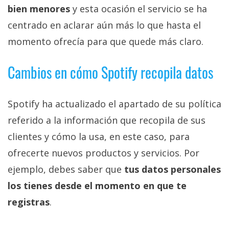
privacidad
bien menores
y esta ocasión el servicio se ha
/
centrado en aclarar aún más lo que hasta el
Aviso
momento ofrecía para que quede más claro.
Legal
Cambios en cómo Spotify recopila datos
El medio de
comunicación
digital donde
Spotify ha actualizado el apartado de su política
encontrarás
todas las
referido a la información que recopila de sus
noticias sobre
tecnología,
clientes y cómo la usa, en este caso, para
móviles,
ofrecerte nuevos productos y servicios. Por
ordenadores,
apps,
ejemplo, debes saber que
tus datos personales
informática,
videojuegos,
los tienes desde el momento en que te
comparativas,
registras
.
trucos y
tutoriales.