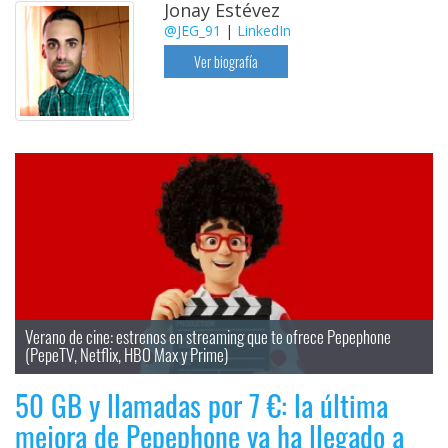
Jonay Estévez
@JEG_91
|
LinkedIn
Ver biografía
Verano de cine: estrenos en streaming que te ofrece Pepephone 
(PepeTV, Netflix, HBO Max y Prime)
50 GB y llamadas por 7 €: la última
mejora de Pepephone ya ha llegado a