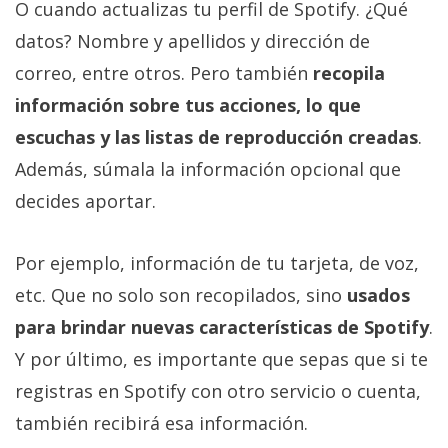
El Grupo
O cuando actualizas tu perfil de Spotify. ¿Qué
Informático
datos? Nombre y apellidos y dirección de
(CC) 2006-
2026.
Algunos
correo, entre otros. Pero también
recopila
derechos
reservados
.
información sobre tus acciones, lo que
escuchas y las listas de reproducción creadas
.
Además, súmala la información opcional que
decides aportar.
Por ejemplo, información de tu tarjeta, de voz,
etc. Que no solo son recopilados, sino
usados
para brindar nuevas características de Spotify
.
Y por último, es importante que sepas que si te
registras en Spotify con otro servicio o cuenta,
también recibirá esa información.