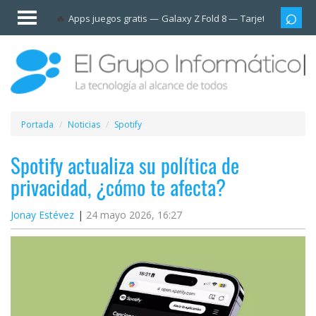
Invitado
Apps juegos gratis
Galaxy Z Fold 8
Tarjetas prepag
Iniciar
sesión /
Registrarse
Esenciales
Móviles
Portada
Noticias
Spotify
Ofertas
Spotify actualiza su política de
privacidad, ¿cómo te afecta?
Apps
Jonay Estévez
24 mayo 2026, 16:27
Redes
sociales
Plataformas