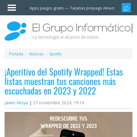
Invitado
Apps juegos gratis
Tarjetas prepago Amazon
Grupo
Iniciar
sesión /
Registrarse
Esenciales
Móviles
Portada
Noticias
Spotify
Ofertas
¡Aperitivo del Spotify Wrapped! Estas
listas muestran tus canciones más
Apps
escuchadas en 2023 y 2022
Redes
Javier Moya
27 noviembre 2024, 19:16
sociales
Plataformas