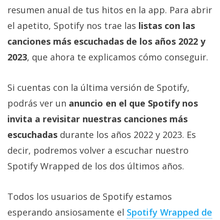
Más
resumen anual de tus hitos en la app. Para abrir
temas
el apetito, Spotify nos trae las
listas con las
canciones más escuchadas de los años 2022 y
Sorteos
2023
, que ahora te explicamos cómo conseguir.
Foros
Si cuentas con la última versión de Spotify,
podrás ver un
anuncio en el que Spotify nos
Contacto
/
invita a revisitar nuestras canciones más
Sobre
escuchadas
durante los años 2022 y 2023. Es
nosotros
decir, podremos volver a escuchar nuestro
/
Publicidad
Spotify Wrapped de los dos últimos años.
/
Cambiar
Todos los usuarios de Spotify estamos
opciones
esperando ansiosamente el
Spotify Wrapped de
de