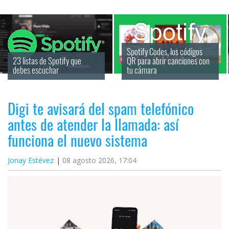
Spotify Codes, los códigos 
23 listas de Spotify que 
QR para abrir canciones con 
debes escuchar
tu cámara
Digi te avisará del spam telefónico
antes de atender la llamada: así
funciona el nuevo sistema
Jonay Estévez
08 agosto 2026, 17:04