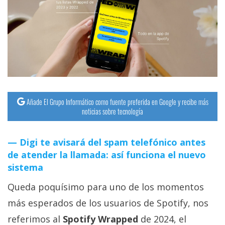
streaming
Operadores
Trucos
y
Tutoriales
Añade El Grupo Informático como fuente preferida en Google y recibe más
noticias sobre tecnología
Ciberseguridad
Digi te avisará del spam telefónico antes
Sistemas
de atender la llamada: así funciona el nuevo
operativos
sistema
Queda poquísimo para uno de los momentos
Profesional
más esperados de los usuarios de Spotify, nos
+
referimos al
Spotify Wrapped
de 2024, el