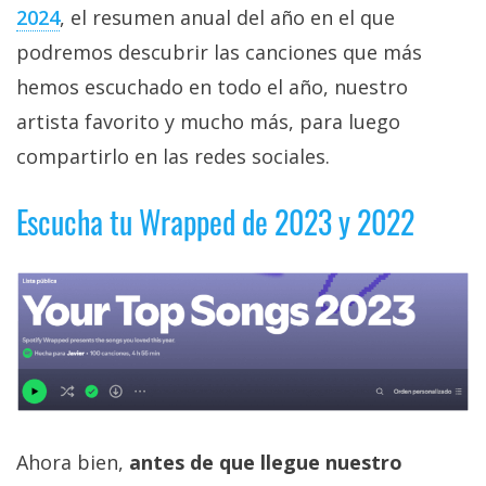
privacidad
2024
, el resumen anual del año en el que
/
podremos descubrir las canciones que más
Aviso
hemos escuchado en todo el año, nuestro
Legal
artista favorito y mucho más, para luego
compartirlo en las redes sociales.
El medio de
comunicación
digital donde
Escucha tu Wrapped de 2023 y 2022
encontrarás
todas las
noticias sobre
tecnología,
móviles,
ordenadores,
apps,
informática,
videojuegos,
comparativas,
trucos y
tutoriales.
Ahora bien,
antes de que llegue nuestro