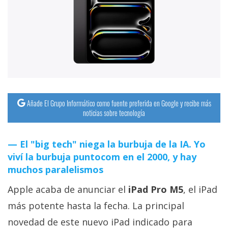
streaming
Operadores
Trucos
y
Tutoriales
Añade El Grupo Informático como fuente preferida en Google y recibe más
noticias sobre tecnología
Ciberseguridad
El "big tech" niega la burbuja de la IA. Yo
Sistemas
viví la burbuja puntocom en el 2000, y hay
operativos
muchos paralelismos
Apple acaba de anunciar el
iPad Pro M5
, el iPad
Profesional
más potente hasta la fecha. La principal
+
novedad de este nuevo iPad indicado para