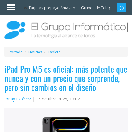
Invitado
Tarjetas prepago Amazon
Grupos de Telegram
Cali
Iniciar
sesión /
Registrarse
Esenciales
Móviles
Portada
Noticias
Tablets
Ofertas
iPad Pro M5 es oficial: más potente que
nunca y con un precio que sorprende,
Apps
pero sin cambios en el diseño
Redes
Jonay Estévez
15 octubre 2025, 17:02
sociales
Plataformas