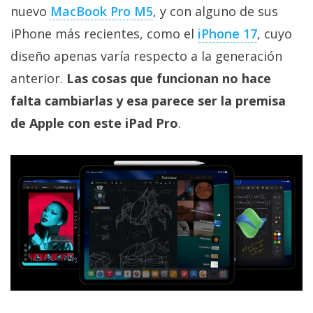
privacidad
nuevo
MacBook Pro M5
, y con alguno de sus
/
iPhone más recientes, como el
iPhone 17
, cuyo
Aviso
diseño apenas varía respecto a la generación
Legal
anterior.
Las cosas que funcionan no hace
falta cambiarlas y esa parece ser la premisa
El medio de
comunicación
de Apple con este iPad Pro
.
digital donde
encontrarás
todas las
noticias sobre
tecnología,
móviles,
ordenadores,
apps,
informática,
videojuegos,
comparativas,
trucos y
tutoriales.