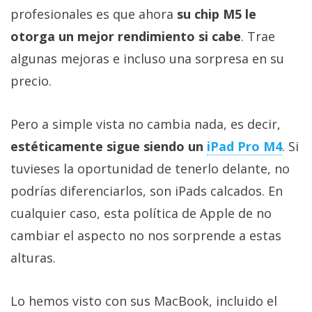
Más
profesionales es que ahora
su chip M5 le
temas
otorga un mejor rendimiento si cabe
. Trae
algunas mejoras e incluso una sorpresa en su
Sorteos
precio.
Foros
Pero a simple vista no cambia nada, es decir,
estéticamente sigue siendo un
iPad Pro M4
. Si
Contacto
/
tuvieses la oportunidad de tenerlo delante, no
Sobre
podrías diferenciarlos, son iPads calcados. En
nosotros
cualquier caso, esta política de Apple de no
/
Publicidad
cambiar el aspecto no nos sorprende a estas
/
alturas.
Cambiar
opciones
Lo hemos visto con sus MacBook, incluido el
de