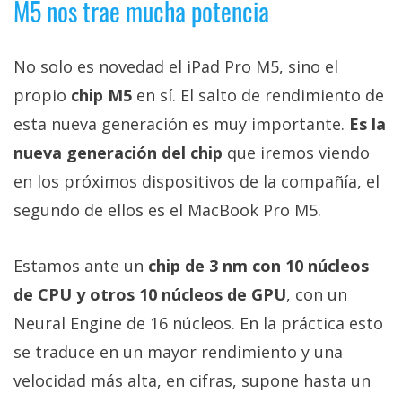
M5 nos trae mucha potencia
El Grupo
Informático
(CC) 2006-
2026.
Algunos
No solo es novedad el iPad Pro M5, sino el
derechos
reservados
.
propio
chip M5
en sí. El salto de rendimiento de
esta nueva generación es muy importante.
Es la
nueva generación del chip
que iremos viendo
en los próximos dispositivos de la compañía, el
segundo de ellos es el MacBook Pro M5.
Estamos ante un
chip de 3 nm con 10 núcleos
de CPU y otros 10 núcleos de GPU
, con un
Neural Engine de 16 núcleos. En la práctica esto
se traduce en un mayor rendimiento y una
velocidad más alta, en cifras, supone hasta un