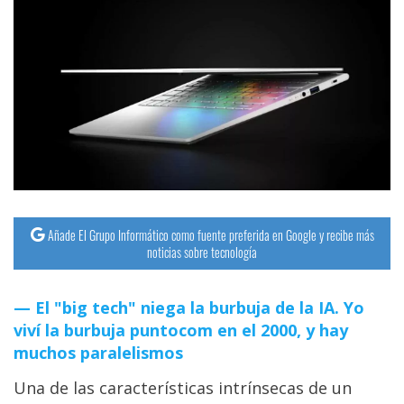
Añade El Grupo Informático como fuente preferida en Google y recibe más
noticias sobre tecnología
El "big tech" niega la burbuja de la IA. Yo
viví la burbuja puntocom en el 2000, y hay
muchos paralelismos
Una de las características intrínsecas de un