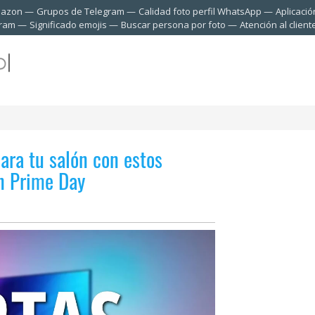
mazon
Grupos de Telegram
Calidad foto perfil WhatsApp
Aplicació
gram
Significado emojis
Buscar persona por foto
Atención al clien
ara tu salón con estos
on Prime Day