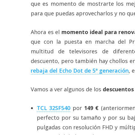
Más
que es momento de mostrarte los mejo
temas
para que puedas aprovecharlos y no que
Sorteos
Ahora es el
momento ideal para renova
que con la puesta en marcha del P
Foros
multitud de televisores de diferen
descuento, pero también hay chollos en
Contacto
/
rebaja del Echo Dot de 5ª generación
, e
Sobre
nosotros
/
Vamos a ver algunos de los
descuentos 
Publicidad
/
Cambiar
TCL 32SF540
por
149 €
(anteriorment
opciones
de
perfecto por su tamaño y por su baj
privacidad
pulgadas con resolución FHD y múltip
/
Aviso