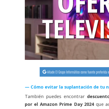
streaming
Operadores
Trucos
y
Tutoriales
Ciberseguridad
Sistemas
Añade El Grupo Informático como fuente preferida e
operativos
Cómo evitar la suplantación de tu 
Profesional
También puedes encontrar
descuento
por el Amazon Prime Day 2024
que ac
+