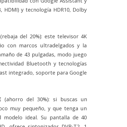
patibilidad con Google Assistant y
B, HDMI) y tecnología HDR10, Dolby
(rebaja del 20%): este televisor 4K
ño con marcos ultradelgados y la
tamaño de 43 pulgadas, modo juego
nectividad Bluetooth y tecnologías
st integrado, soporte para Google
€
(ahorro del 30%): si buscas un
poco muy pequeño, y que tenga un
l modelo ideal. Su pantalla de 40
HD, ofrece sintonizador DVB-T2, 1