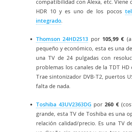
compatibilidad con Alexa, etc. Viene
Legal
HDR 10 y es uno de los pocos
te
El medio de
integrado
.
comunicación
digital donde
encontrarás
Thomson 24HD2S13
por
105,99 €
(a
todas las
noticias sobre
pequeño y económico, esta es una de
tecnología,
una TV de 24 pulgadas con resoluc
móviles,
ordenadores,
problemas los canales de la TDT HD 
apps,
informática,
Trae sintonizador DVB-T2, puertos US
videojuegos,
falta de nada.
comparativas,
trucos y
tutoriales.
Toshiba 43UV2363DG
por
260 €
(cos
El Grupo
grande, esta TV de Toshiba es una o
Informático
(CC) 2006-
relación calidad/precio. Es una TV 
2026.
Algunos
derechos