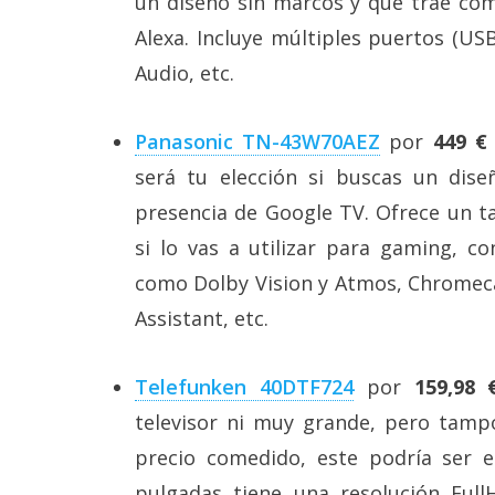
un diseño sin marcos y que trae com
reservados
.
Alexa. Incluye múltiples puertos (US
Audio, etc.
Panasonic TN-43W70AEZ
por
449 €
será tu elección si buscas un dise
presencia de Google TV. Ofrece un 
si lo vas a utilizar para gaming, co
como Dolby Vision y Atmos, Chromeca
Assistant, etc.
Telefunken 40DTF724
por
159,98 
televisor ni muy grande, pero tam
precio comedido, este podría ser e
pulgadas tiene una resolución Full