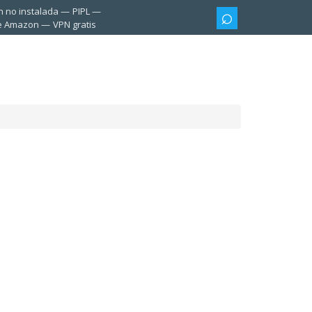
n no instalada
PIPL
te Amazon
VPN gratis