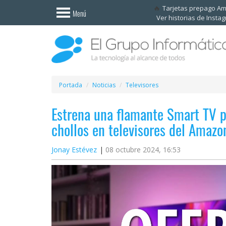
Invitado
Tarjetas prepago A
Menú
Ver historias de Insta
Iniciar
sesión /
Registrarse
Esenciales
Móviles
Portada
Noticias
Televisores
Estrena una flamante Smart TV p
Ofertas
chollos en televisores del Amaz
Apps
Jonay Estévez
08 octubre 2024, 16:53
Redes
sociales
Plataformas