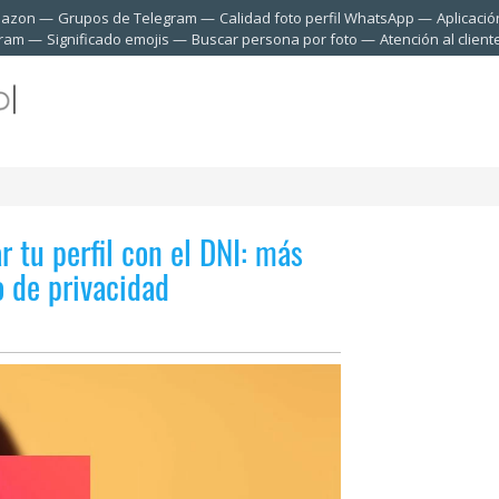
mazon
Grupos de Telegram
Calidad foto perfil WhatsApp
Aplicació
gram
Significado emojis
Buscar persona por foto
Atención al clien
r tu perfil con el DNI: más
o de privacidad