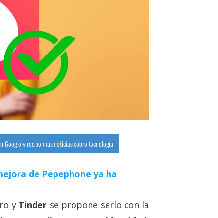
n Google y recibe más noticias sobre tecnología
a mejora de Pepephone ya ha
uro y
Tinder
se propone serlo con la