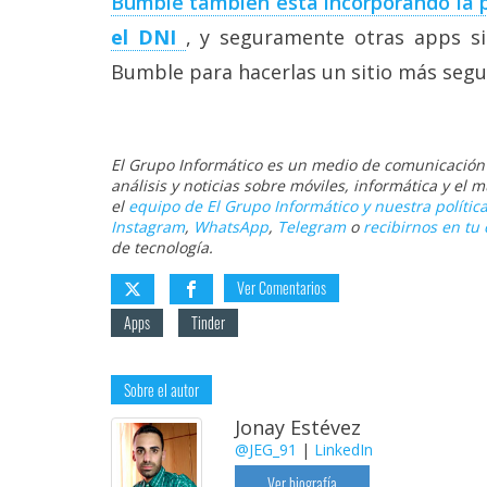
Bumble también está incorporando la p
el DNI
, y seguramente otras apps s
Bumble para hacerlas un sitio más segu
El Grupo Informático es un medio de comunicación d
análisis y noticias sobre móviles, informática y el
el
equipo de El Grupo Informático y nuestra política
Instagram
,
WhatsApp
,
Telegram
o
recibirnos en tu 
de tecnología.
Ver Comentarios
Apps
Tinder
Sobre el autor
Jonay Estévez
@JEG_91
|
LinkedIn
Ver biografía