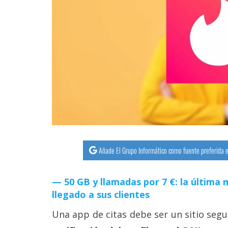
streaming
Operadores
Trucos
y
Tutoriales
Ciberseguridad
Sistemas
Añade El Grupo Informático como fuente preferida e
operativos
50 GB y llamadas por 7 €: la últim
Profesional
llegado a sus clientes
Una app de citas debe ser un sitio seg
+