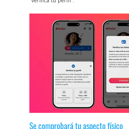
"verifica tu perfil".
Legal
El medio de
comunicación
digital donde
encontrarás
todas las
noticias sobre
tecnología,
móviles,
ordenadores,
apps,
informática,
videojuegos,
comparativas,
trucos y
tutoriales.
El Grupo
Informático
(CC) 2006-
2026.
Algunos
Se comprobará tu aspecto físico
derechos