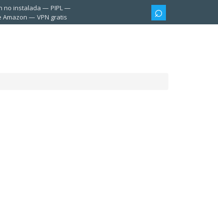
n no instalada
PIPL
te Amazon
VPN gratis