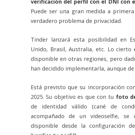
verificación del perfil con el DNI con
Más
Puede ser una gran medida a primera 
temas
verdadero problema de privacidad.
Sorteos
Tinder lanzará esta posibilidad en 
Foros
Unido, Brasil, Australia, etc. Lo ciert
disponible en otras regiones, pero dado
Contacto
han decidido implementarla, aunque de
/
Sobre
nosotros
Está previsto que su incorporación com
/
Publicidad
2025. Su objetivo es que con tu
foto d
/
Cambiar
de identidad válido (cané de cond
opciones
de
acompañado de un videoselfie, se 
privacidad
disponible desde la configuración de
/
Aviso