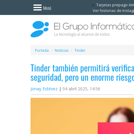
Invitado
Tarjetas prepago A
Menú
Ver historias de Insta
Iniciar
sesión /
Registrarse
Esenciales
Móviles
Portada
Noticias
Tinder
Tinder también permitirá verifica
Ofertas
seguridad, pero un enorme riesg
Apps
Jonay Estévez
04 abril 2025, 14:56
Redes
sociales
Plataformas