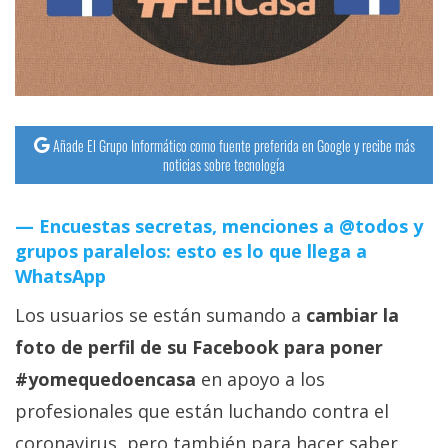
streaming
Operadores
Trucos
y
Añade El Grupo Informático como fuente preferida en Google y recibe más
noticias sobre tecnología
Tutoriales
Encuestas secretas, menciones a @todos y
Ciberseguridad
grupos paralelos: esto es lo que llega a
WhatsApp
Sistemas
Los usuarios se están sumando a
cambiar la
operativos
foto de perfil de su Facebook para poner
Profesional
#yomequedoencasa
en apoyo a los
profesionales que están luchando contra el
+
coronavirus, pero también para hacer saber