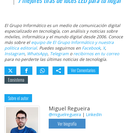
7 mejores tiras de luces LED para tu hogar
El Grupo Informático es un medio de comunicación digital
especializado en tecnología, con análisis y noticias sobre
móviles, informática y el mundo digital desde 2006. Conoce
más sobre el
equipo de El Grupo Informático y nuestra
política editorial
. Puedes seguirnos en
Facebook
,
X
,
Instagram
,
WhatsApp
,
Telegram
o
recibirnos en tu correo
para no perderte las últimas noticias de tecnología.
Ver Comentarios
Ecosistema
Sobre el autor
Miguel Regueira
@miguelregueira
|
LinkedIn
Ver biografía