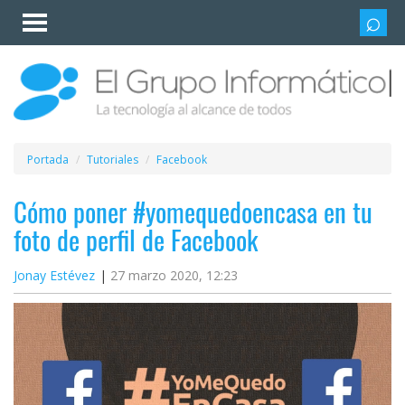
Invitado
Iniciar
sesión /
Registrarse
Esenciales
Móviles
Portada
Tutoriales
Facebook
Ofertas
Cómo poner #yomequedoencasa en tu
foto de perfil de Facebook
Apps
Jonay Estévez
27 marzo 2020, 12:23
Redes
sociales
Plataformas