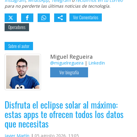
Instagram
,
WhatsApp
,
Telegram
o
recibirnos en tu correo
para no perderte las últimas noticias de tecnología.
Ver Comentarios
Operadores
Sobre el autor
Miguel Regueira
@miguelregueira
|
LinkedIn
Ver biografía
Disfruta el eclipse solar al máximo:
estas apps te ofrecen todos los datos
que necesitas
Javier Martín
05 agosto 2026, 13:05