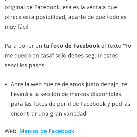
privacidad
original de Facebook, esa es la ventaja que
/
ofrece esta posibilidad, aparte de que todo es
Aviso
muy fácil.
Legal
Para poner en tu
foto de Facebook
el texto “Yo
El medio de
comunicación
me quedo en casa” solo debes seguir estos
digital donde
encontrarás
sencillos pasos:
todas las
noticias sobre
tecnología,
Abre la web que te dejamos justo debajo, te
móviles,
ordenadores,
llevará a la sección de marcos disponibles
apps,
para las fotos de perfil de Facebook y podrás
informática,
videojuegos,
encontrar una gran variedad.
comparativas,
trucos y
tutoriales.
Web:
Marcos de Facebook