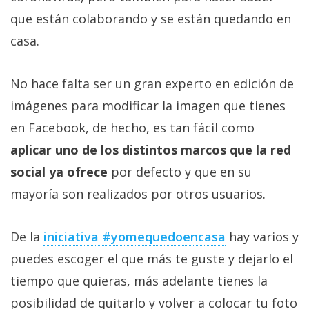
Más
que están colaborando y se están quedando en
temas
casa.
Sorteos
No hace falta ser un gran experto en edición de
imágenes para modificar la imagen que tienes
Foros
en Facebook, de hecho, es tan fácil como
Contacto
aplicar uno de los distintos marcos que la red
/
social ya ofrece
por defecto y que en su
Sobre
mayoría son realizados por otros usuarios.
nosotros
/
Publicidad
De la
iniciativa #yomequedoencasa
hay varios y
/
puedes escoger el que más te guste y dejarlo el
Cambiar
tiempo que quieras, más adelante tienes la
opciones
de
posibilidad de quitarlo y volver a colocar tu foto