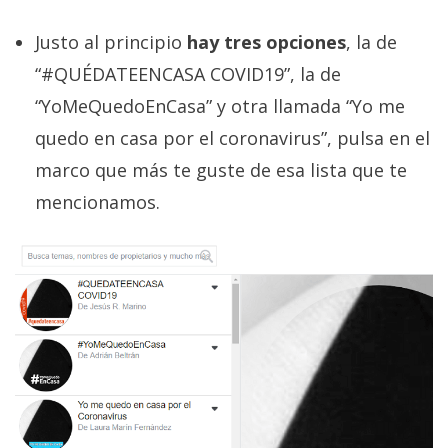
El Grupo
Informático
Justo al principio
hay tres opciones
, la de
(CC) 2006-
2026.
Algunos
“#QUÉDATEENCASA COVID19”, la de
derechos
reservados
.
“YoMeQuedoEnCasa” y otra llamada “Yo me
quedo en casa por el coronavirus”, pulsa en el
marco que más te guste de esa lista que te
mencionamos.