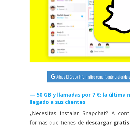
streaming
Operadores
Trucos
y
Tutoriales
Ciberseguridad
Añade El Grupo Informático como fuente preferida e
Sistemas
operativos
50 GB y llamadas por 7 €: la últim
llegado a sus clientes
Profesional
¿Necesitas instalar Snapchat? A cont
formas que tienes de
descargar gratis
+