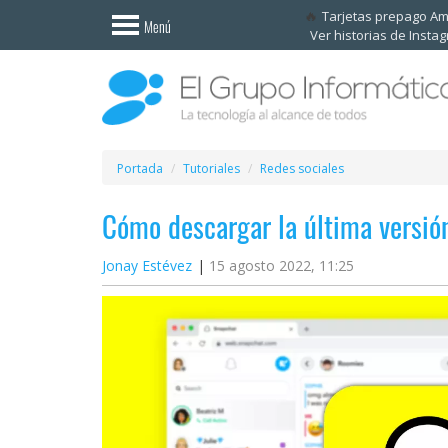
Invitado
Tarjetas prepago A
Menú
Ver historias de Insta
Iniciar
sesión /
Registrarse
Esenciales
Móviles
Portada
Tutoriales
Redes sociales
Cómo descargar la última versió
Ofertas
Jonay Estévez
15 agosto 2022, 11:25
Apps
Redes
sociales
Plataformas