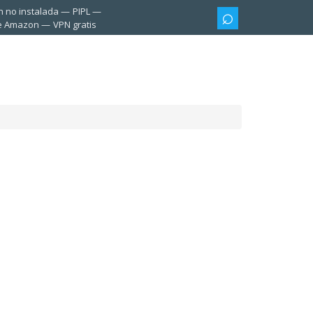
n no instalada
PIPL
te Amazon
VPN gratis