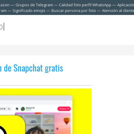
mazon
Grupos de Telegram
Calidad foto perfil WhatsApp
Aplicació
gram
Significado emojis
Buscar persona por foto
Atención al clien
n de Snapchat gratis