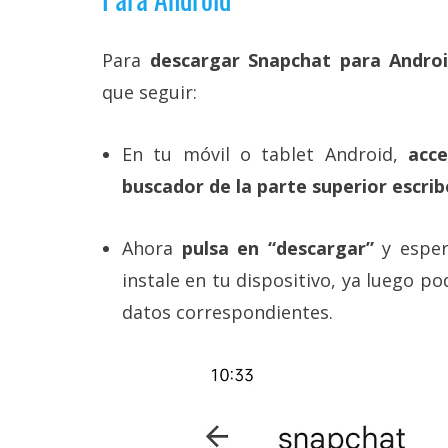
Legal
Para
descargar Snapchat para Andro
El medio de
comunicación
que seguir:
digital donde
encontrarás
todas las
En tu móvil o tablet Android,
acc
noticias sobre
tecnología,
buscador de la parte superior escri
móviles,
ordenadores,
apps,
Ahora
pulsa en “descargar”
y esper
informática,
videojuegos,
instale en tu dispositivo, ya luego po
comparativas,
datos correspondientes.
trucos y
tutoriales.
El Grupo
Informático
(CC) 2006-
2026.
Algunos
derechos