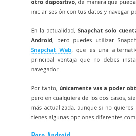
otro dispositivo
, de manera que puedas 
Más
iniciar sesión con tus datos y navegar po
temas
Sorteos
En la actualidad,
Snapchat solo cuenta
Android
, pero puedes utilizar Snap
Foros
Snapchat Web
, que es una alternati
principal ventaja que no debes inst
Contacto
navegador.
/
Sobre
nosotros
/
Por tanto,
únicamente vas a poder obt
Publicidad
pero en cualquiera de los dos casos, si
/
Cambiar
más actualizada, aunque si no quieres 
opciones
de
tienes algunas opciones diferentes com
privacidad
/
Para Android
Aviso