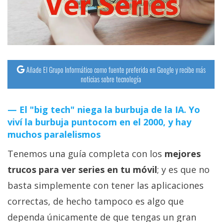
streaming
Operadores
Trucos
Añade El Grupo Informático como fuente preferida en Google y recibe más
y
noticias sobre tecnología
Tutoriales
El "big tech" niega la burbuja de la IA. Yo
Ciberseguridad
viví la burbuja puntocom en el 2000, y hay
muchos paralelismos
Sistemas
Tenemos una guía completa con los
mejores
operativos
trucos para ver series en tu móvil
; y es que no
Profesional
basta simplemente con tener las aplicaciones
correctas, de hecho tampoco es algo que
+
dependa únicamente de que tengas un gran