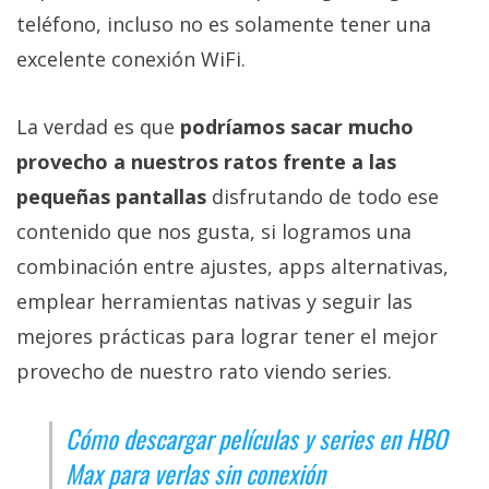
Más
teléfono, incluso no es solamente tener una
temas
excelente conexión WiFi.
Sorteos
La verdad es que
podríamos sacar mucho
provecho a nuestros ratos frente a las
Foros
pequeñas pantallas
disfrutando de todo ese
contenido que nos gusta, si logramos una
Contacto
/
combinación entre ajustes, apps alternativas,
Sobre
emplear herramientas nativas y seguir las
nosotros
mejores prácticas para lograr tener el mejor
/
Publicidad
provecho de nuestro rato viendo series.
/
Cambiar
Cómo descargar películas y series en HBO
opciones
Max para verlas sin conexión
de