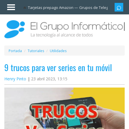
Invitado
Tarjetas prepago Amazon
Grupos de Telegram
Cali
Iniciar
sesión /
Registrarse
Esenciales
Móviles
Portada
Tutoriales
Utilidades
Ofertas
9 trucos para ver series en tu móvil
Henry Pinto
23 abril 2023, 13:15
Apps
Redes
sociales
Plataformas