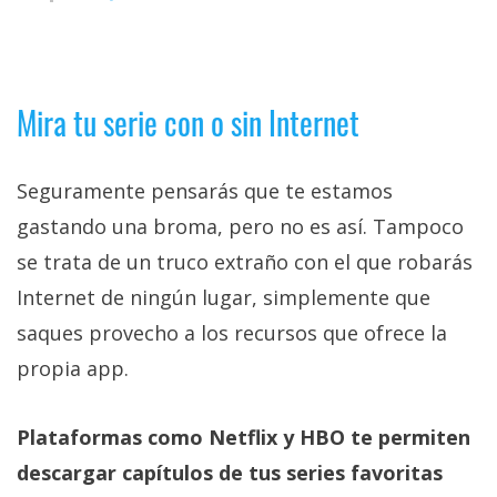
privacidad
/
Aviso
Legal
Mira tu serie con o sin Internet
El medio de
comunicación
Seguramente pensarás que te estamos
digital donde
gastando una broma, pero no es así. Tampoco
encontrarás
todas las
se trata de un truco extraño con el que robarás
noticias sobre
tecnología,
Internet de ningún lugar, simplemente que
móviles,
saques provecho a los recursos que ofrece la
ordenadores,
apps,
propia app.
informática,
videojuegos,
comparativas,
Plataformas como Netflix y HBO te permiten
trucos y
tutoriales.
descargar capítulos de tus series favoritas