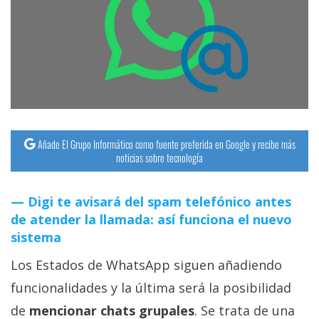
streaming
Operadores
Trucos
y
Tutoriales
Añade El Grupo Informático como fuente preferida en Google y recibe más
noticias sobre tecnología
Ciberseguridad
Digi te avisará del spam telefónico antes
Sistemas
de atender la llamada: así funciona el nuevo
operativos
sistema
Los Estados de WhatsApp siguen añadiendo
Profesional
funcionalidades y la última será la posibilidad
+
de
mencionar chats grupales
. Se trata de una