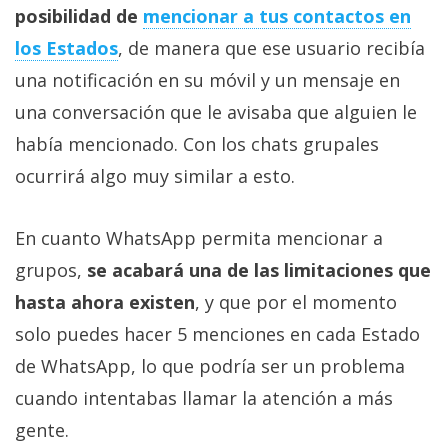
privacidad
posibilidad de
mencionar a tus contactos en
/
los Estados
, de manera que ese usuario recibía
Aviso
una notificación en su móvil y un mensaje en
Legal
una conversación que le avisaba que alguien le
había mencionado. Con los chats grupales
El medio de
comunicación
ocurrirá algo muy similar a esto.
digital donde
encontrarás
todas las
En cuanto WhatsApp permita mencionar a
noticias sobre
tecnología,
grupos,
se acabará una de las limitaciones que
móviles,
ordenadores,
hasta ahora existen
, y que por el momento
apps,
solo puedes hacer 5 menciones en cada Estado
informática,
videojuegos,
de WhatsApp, lo que podría ser un problema
comparativas,
trucos y
cuando intentabas llamar la atención a más
tutoriales.
gente.