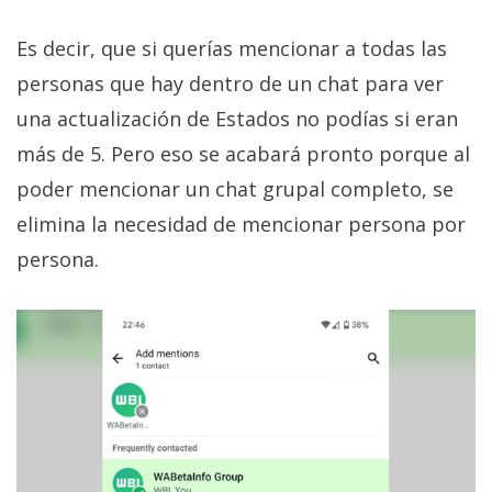
El Grupo
Informático
(CC) 2006-
Es decir, que si querías mencionar a todas las
2026.
Algunos
personas que hay dentro de un chat para ver
derechos
reservados
.
una actualización de Estados no podías si eran
más de 5. Pero eso se acabará pronto porque al
poder mencionar un chat grupal completo, se
elimina la necesidad de mencionar persona por
persona.