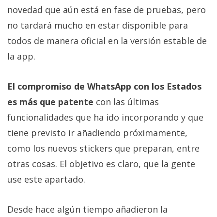
Más
novedad que aún está en fase de pruebas, pero
temas
no tardará mucho en estar disponible para
todos de manera oficial en la versión estable de
Sorteos
la app.
Foros
El compromiso de WhatsApp con los Estados
es más que patente
con las últimas
Contacto
/
funcionalidades que ha ido incorporando y que
Sobre
tiene previsto ir añadiendo próximamente,
nosotros
como los nuevos stickers que preparan, entre
/
Publicidad
otras cosas. El objetivo es claro, que la gente
/
use este apartado.
Cambiar
opciones
Desde hace algún tiempo añadieron la
de