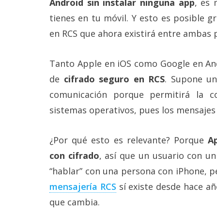
Android sin instalar ninguna app
, es
Más
tienes en tu móvil. Y esto es posible g
temas
en RCS que ahora existirá entre ambas 
Sorteos
Tanto Apple en iOS como Google en And
Foros
de
cifrado seguro en RCS
. Supone un
comunicación porque permitirá la 
Contacto
sistemas operativos, pues los mensajes
/
Sobre
nosotros
¿Por qué esto es relevante? Porque
A
/
Publicidad
con cifrado
, así que un usuario con u
/
Cambiar
“hablar” con una persona con iPhone, pe
opciones
de
mensajería RCS
sí existe desde hace año
privacidad
que cambia.
/
Aviso