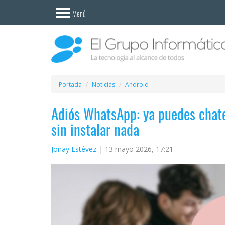
Invitado
Menú
Iniciar
sesión /
Registrarse
Esenciales
Móviles
Portada
Noticias
Android
Adiós WhatsApp: ya puedes chate
Ofertas
sin instalar nada
Apps
Jonay Estévez
13 mayo 2026, 17:21
Redes
sociales
Plataformas