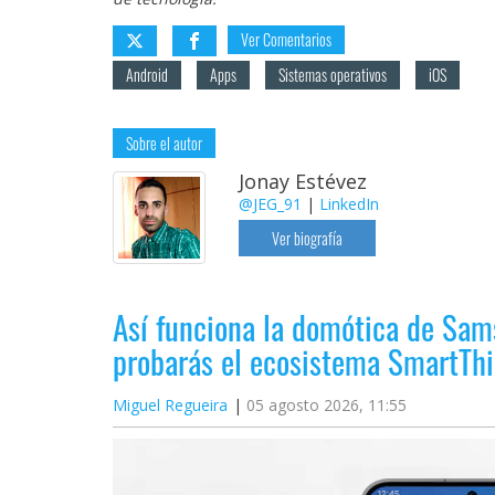
Ver Comentarios
Android
Apps
Sistemas operativos
iOS
Sobre el autor
Jonay Estévez
@JEG_91
|
LinkedIn
Ver biografía
Así funciona la domótica de Sam
probarás el ecosistema SmartThi
Miguel Regueira
05 agosto 2026, 11:55