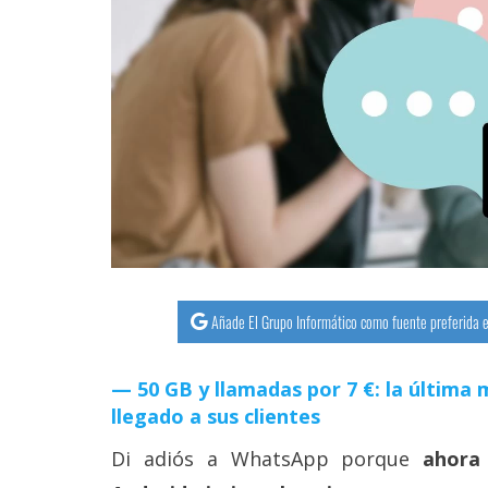
streaming
Operadores
Trucos
y
Tutoriales
Ciberseguridad
Sistemas
Añade El Grupo Informático como fuente preferida e
operativos
50 GB y llamadas por 7 €: la últim
Profesional
llegado a sus clientes
Di adiós a WhatsApp porque
ahora
+