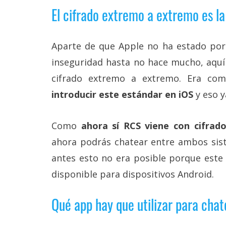
Legal
El cifrado extremo a extremo es la
El medio de
comunicación
Aparte de que Apple no ha estado por 
digital donde
inseguridad hasta no hace mucho, aquí 
encontrarás
todas las
cifrado extremo a extremo. Era co
noticias sobre
tecnología,
introducir este estándar en iOS
y eso y
móviles,
ordenadores,
apps,
Como
ahora sí RCS viene con cifra
informática,
videojuegos,
ahora podrás chatear entre ambos sis
comparativas,
antes esto no era posible porque este
trucos y
tutoriales.
disponible para dispositivos Android.
El Grupo
Informático
Qué app hay que utilizar para chat
(CC) 2006-
2026.
Algunos
derechos