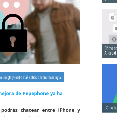
Cómo act
Android
n Google y recibe más noticias sobre tecnología
a mejora de Pepephone ya ha
Cómo ha
 podrás chatear entre iPhone y