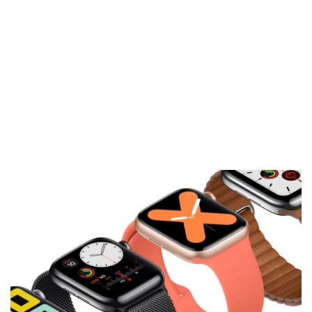
El Grupo
Informático
(CC) 2006-
2026.
Algunos
derechos
reservados
.