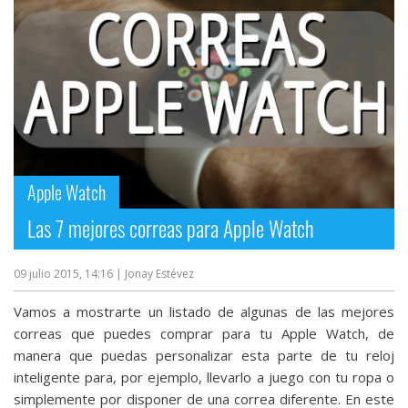
Más
temas
Sorteos
Foros
Apple Watch
Contacto
/
Las 7 mejores correas para Apple Watch
Sobre
nosotros
09 julio 2015, 14:16
| Jonay Estévez
/
Publicidad
Vamos a mostrarte un listado de algunas de las mejores
/
correas que puedes comprar para tu Apple Watch, de
Cambiar
manera que puedas personalizar esta parte de tu reloj
opciones
inteligente para, por ejemplo, llevarlo a juego con tu ropa o
de
simplemente por disponer de una correa diferente. En este