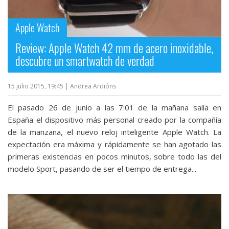
streaming
Apple Watch
Operadores
Review: Apple Watch 42 mm de acero inoxidable,
descubre un smartwatch de verdad
Trucos
y
15 julio 2015, 19:45
| Andrea Ardións
Tutoriales
El pasado 26 de junio a las 7:01 de la mañana salía en
Ciberseguridad
España el dispositivo más personal creado por la compañía
de la manzana, el nuevo reloj inteligente Apple Watch. La
expectación era máxima y rápidamente se han agotado las
Sistemas
primeras existencias en pocos minutos, sobre todo las del
operativos
modelo Sport, pasando de ser el tiempo de entrega...
Profesional
+