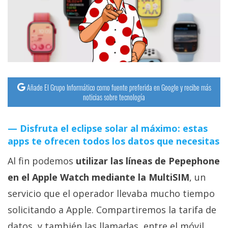
streaming
Operadores
Trucos
y
Tutoriales
Añade El Grupo Informático como fuente preferida en Google y recibe más
noticias sobre tecnología
Ciberseguridad
Disfruta el eclipse solar al máximo: estas
apps te ofrecen todos los datos que necesitas
Sistemas
operativos
Al fin podemos
utilizar las líneas de Pepephone
en el Apple Watch mediante la MultiSIM
, un
Profesional
servicio que el operador llevaba mucho tiempo
solicitando a Apple. Compartiremos la tarifa de
+
datos, y también las llamadas, entre el móvil