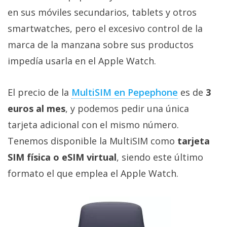
privacidad
en sus móviles secundarios, tablets y otros
/
smartwatches, pero el excesivo control de la
Aviso
marca de la manzana sobre sus productos
Legal
impedía usarla en el Apple Watch.
El medio de
comunicación
El precio de la
MultiSIM en Pepephone
es de
3
digital donde
encontrarás
euros al mes
, y podemos pedir una única
todas las
noticias sobre
tarjeta adicional con el mismo número.
tecnología,
Tenemos disponible la MultiSIM como
tarjeta
móviles,
ordenadores,
SIM física o eSIM virtual
, siendo este último
apps,
informática,
formato el que emplea el Apple Watch.
videojuegos,
comparativas,
trucos y
tutoriales.