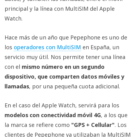
Más
principal y la línea con MultiSIM del Apple
temas
Watch.
Sorteos
Hace más de un año que Pepephone es uno de
los
operadores con MultiSIM
en España, un
Foros
servicio muy útil. Nos permite tener una línea
Contacto
con el
mismo número en un segundo
/
dispositivo, que comparten datos móviles y
Sobre
llamadas
, por una pequeña cuota adicional.
nosotros
/
Publicidad
En el caso del Apple Watch, servirá para los
/
modelos con conectividad móvil 4G
, a los que
Cambiar
la marca se refiere como
"GPS + Cellular"
. Los
opciones
de
clientes de Pepephone ya utilizaban la MultiSIM