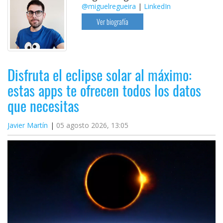
@miguelregueira
|
LinkedIn
Ver biografía
Disfruta el eclipse solar al máximo:
estas apps te ofrecen todos los datos
que necesitas
Javier Martín
05 agosto 2026, 13:05