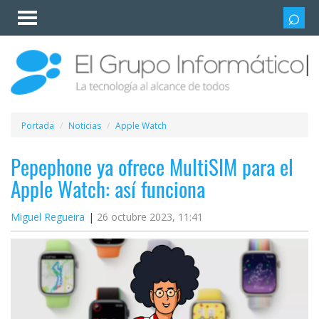
Invitado
Iniciar
sesión /
Registrarse
Esenciales
Móviles
Portada
Noticias
Apple Watch
Ofertas
Pepephone ya ofrece MultiSIM para el
Apple Watch: así funciona
Apps
Miguel Regueira
26 octubre 2023, 11:41
Redes
sociales
Plataformas